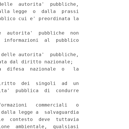
elle  autorita'  pubbliche,

lla legge  o  dalla  prassi

blico cui e' preordinata la

  autorita'  pubbliche  non

 informazioni  al  pubblico

delle autorita'  pubbliche,

ta dal diritto nazionale; 

  difesa  nazionale  o   la

ritto  dei  singoli  ad  un

ta'  pubblica  di  condurre

ormazioni   commerciali   o

dalla legge a  salvaguardia

e  contesto  deve  tuttavia

one  ambientale,  qualsiasi
