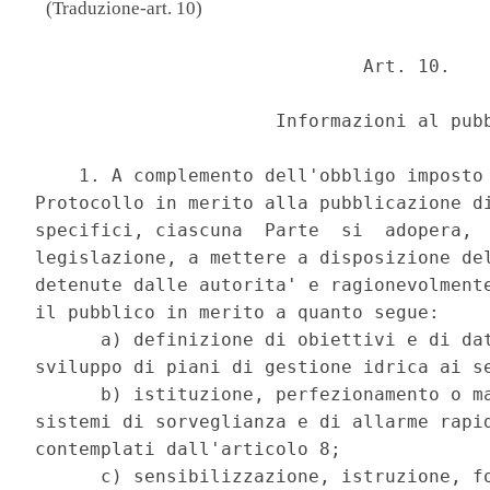
(Traduzione-art. 10)
                              Art. 10. 

                      Informazioni al pubb
    1. A complemento dell'obbligo imposto 
Protocollo in merito alla pubblicazione di
specifici, ciascuna  Parte  si  adopera,  
legislazione, a mettere a disposizione del
detenute dalle autorita' e ragionevolmente
il pubblico in merito a quanto segue: 

      a) definizione di obiettivi e di dat
sviluppo di piani di gestione idrica ai se
      b) istituzione, perfezionamento o ma
sistemi di sorveglianza e di allarme rapid
contemplati dall'articolo 8; 

      c) sensibilizzazione, istruzione, fo