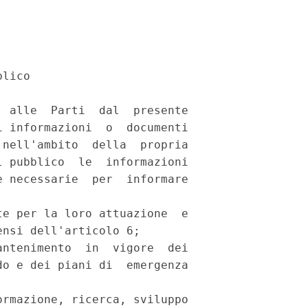
lico 

 alle  Parti  dal  presente

 informazioni  o  documenti

nell'ambito  della  propria

 pubblico  le  informazioni

 necessarie  per  informare

e per la loro attuazione  e

nsi dell'articolo 6; 

ntenimento  in  vigore  dei

o e dei piani di  emergenza

rmazione, ricerca, sviluppo
