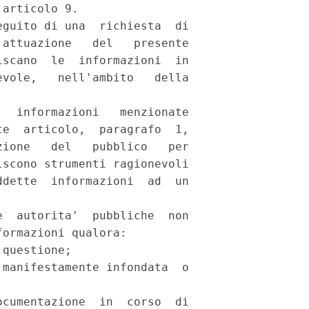
articolo 9. 

guito di una  richiesta  di

attuazione   del   presente

scano  le  informazioni  in

vole,   nell'ambito   della

  informazioni   menzionate

e  articolo,  paragrafo  1,

ione   del   pubblico   per

scono strumenti ragionevoli

dette  informazioni  ad  un

  autorita'  pubbliche  non

ormazioni qualora: 

questione; 

manifestamente infondata  o

cumentazione  in  corso  di
