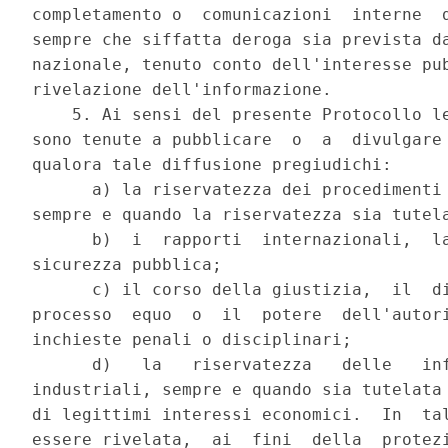
completamento o  comunicazioni  interne  d
sempre che siffatta deroga sia prevista da
nazionale, tenuto conto dell'interesse pub
rivelazione dell'informazione. 

    5. Ai sensi del presente Protocollo le
sono tenute a pubblicare  o  a  divulgare 
qualora tale diffusione pregiudichi: 

      a) la riservatezza dei procedimenti 
sempre e quando la riservatezza sia tutela
      b)  i  rapporti  internazionali,  la
sicurezza pubblica; 

      c) il corso della giustizia,  il  di
processo  equo  o  il  potere  dell'autori
inchieste penali o disciplinari; 

      d)   la   riservatezza   delle   inf
industriali, sempre e quando sia tutelata 
di legittimi interessi economici.  In  tal
essere rivelata,  ai  fini  della  protezi