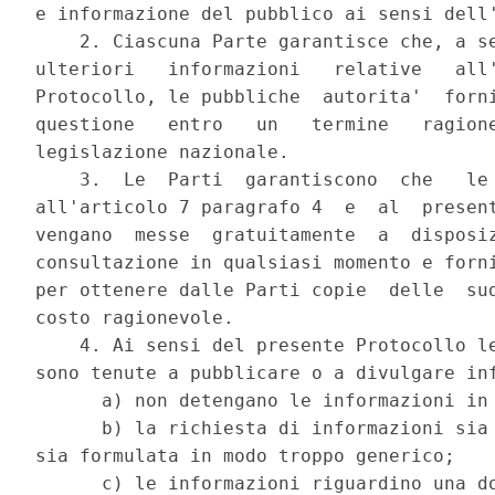
e informazione del pubblico ai sensi dell'
    2. Ciascuna Parte garantisce che, a se
ulteriori   informazioni   relative   all'
Protocollo, le pubbliche  autorita'  forni
questione   entro   un   termine   ragione
legislazione nazionale. 

    3.  Le  Parti  garantiscono  che   le 
all'articolo 7 paragrafo 4  e  al  present
vengano  messe  gratuitamente  a  disposiz
consultazione in qualsiasi momento e forni
per ottenere dalle Parti copie  delle  sud
costo ragionevole. 

    4. Ai sensi del presente Protocollo le
sono tenute a pubblicare o a divulgare inf
      a) non detengano le informazioni in 
      b) la richiesta di informazioni sia 
sia formulata in modo troppo generico; 

      c) le informazioni riguardino una do