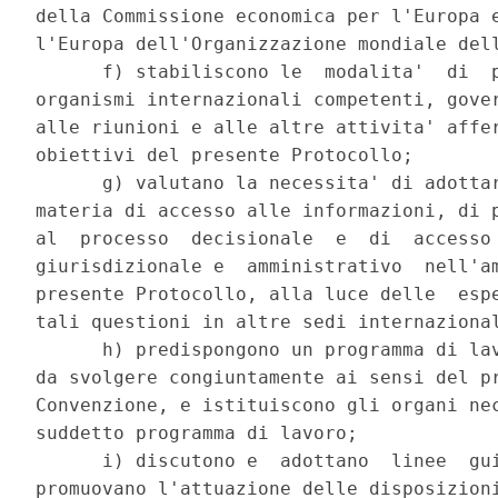
della Commissione economica per l'Europa e
l'Europa dell'Organizzazione mondiale dell
      f) stabiliscono le  modalita'  di  p
organismi internazionali competenti, gover
alle riunioni e alle altre attivita' affer
obiettivi del presente Protocollo; 

      g) valutano la necessita' di adottar
materia di accesso alle informazioni, di p
al  processo  decisionale  e  di  accesso 
giurisdizionale e  amministrativo  nell'am
presente Protocollo, alla luce delle  espe
tali questioni in altre sedi internazional
      h) predispongono un programma di lav
da svolgere congiuntamente ai sensi del pr
Convenzione, e istituiscono gli organi nec
suddetto programma di lavoro; 

      i) discutono e  adottano  linee  gui
promuovano l'attuazione delle disposizioni