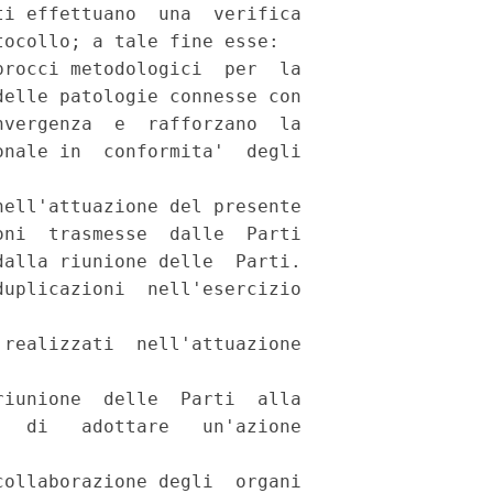
i effettuano  una  verifica

ocollo; a tale fine esse: 

rocci metodologici  per  la

elle patologie connesse con

vergenza  e  rafforzano  la

nale in  conformita'  degli

ell'attuazione del presente

ni  trasmesse  dalle  Parti

alla riunione delle  Parti.

uplicazioni  nell'esercizio

realizzati  nell'attuazione

iunione  delle  Parti  alla

  di   adottare   un'azione

ollaborazione degli  organi
