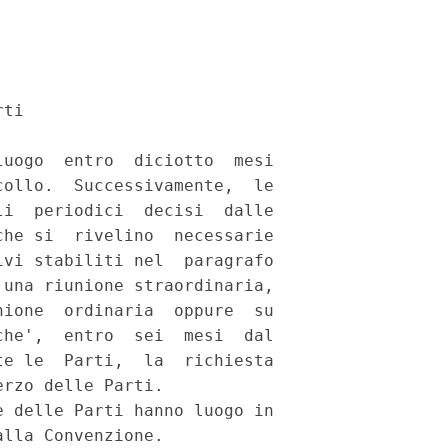
ti 

uogo  entro  diciotto  mesi

ollo.  Successivamente,  le

i  periodici  decisi  dalle

he si  rivelino  necessarie

vi stabiliti nel  paragrafo

una riunione straordinaria,

ione  ordinaria  oppure  su

he',  entro  sei  mesi  dal

e le  Parti,  la  richiesta

rzo delle Parti. 

 delle Parti hanno luogo in

lla Convenzione. 
