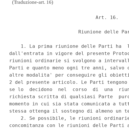
(Traduzione-art. 16)
                              Art. 16. 

                        Riunione delle Par
    1. La prima riunione delle Parti ha  l
dall'entrata in vigore del presente Protoc
riunioni ordinarie si svolgono a intervall
Parti e quanto meno ogni tre anni, salvo c
altre modalita' per conseguire gli obietti
2 del presente articolo. Le Parti tengono 
se lo  decidono  nel  corso  di  una  riun
richiesta scritta di qualsiasi Parte  purc
momento in cui sia stata comunicata a tutt
stessa ottenga il sostegno di almeno un te
    2. Se possibile, le riunioni ordinarie
concomitanza con le riunioni delle Parti a