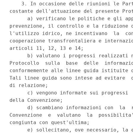
    3. In occasione delle riunioni le Part
costante dell'attuazione del presente Prot
      a) verificano le politiche e gli app
prevenzione, il controllo e la riduzione d
l'utilizzo idrico, ne incentivano  la  con
cooperazione transfrontaliera e internazio
articoli 11, 12, 13 e 14; 

      b) valutano i progressi realizzati n
Protocollo  sulla  base  delle  informazio
conformemente alle linee guida istituite d
Tali linee guida sono intese ad evitare  d
di relazione; 

      c) vengono informate sui progressi  
della Convenzione; 

      d) scambiano informazioni con  la  r
Convenzione  e  valutano  la  possibilita'
congiunta con quest'ultima; 

      e) sollecitano, ove necessario, la c