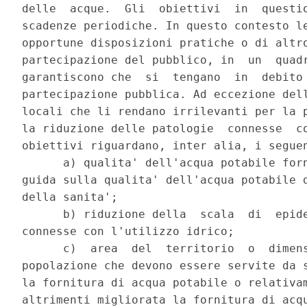
delle  acque.  Gli  obiettivi  in  questio
scadenze periodiche. In questo contesto le
opportune disposizioni pratiche o di altro
partecipazione del pubblico, in  un  quadr
garantiscono che  si  tengano  in  debito 
partecipazione pubblica. Ad eccezione dell
locali che li rendano irrilevanti per la p
la riduzione delle patologie  connesse  co
obiettivi riguardano, inter alia, i seguen
      a) qualita' dell'acqua potabile forn
guida sulla qualita' dell'acqua potabile d
della sanita'; 

      b) riduzione della  scala  di  epide
connesse con l'utilizzo idrico; 

      c)  area  del  territorio  o  dimens
popolazione che devono essere servite da s
la fornitura di acqua potabile o relativam
altrimenti migliorata la fornitura di acqu