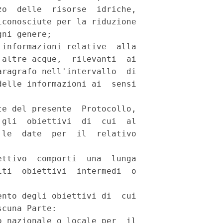
o  delle  risorse  idriche,

conosciute per la riduzione

ni genere; 

informazioni relative  alla

altre acque,  rilevanti  ai

ragrafo nell'intervallo  di

elle informazioni ai  sensi

e del presente  Protocollo,

gli  obiettivi  di  cui  al

le  date  per  il  relativo

ttivo  comporti  una  lunga

ti  obiettivi  intermedi  o

nto degli obiettivi di  cui

cuna Parte: 

 nazionale o locale per  il
