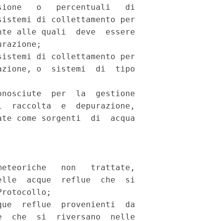
ione   o   percentuali   di

istemi di collettamento per

te alle quali  deve  essere

razione; 

istemi di collettamento per

zione, o  sistemi  di  tipo

nosciute  per  la  gestione

  raccolta  e  depurazione,

te come sorgenti  di  acqua

eteoriche   non   trattate,

lle  acque  reflue  che  si

rotocollo; 

ue  reflue  provenienti  da

  che  si  riversano  nelle
