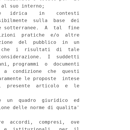
al suo interno; 

   idrica    in    contesti

ibilmente  sulla  base  dei

 sotterranee.  A  tal  fine

zioni  pratiche  e/o  altre

ione  del  pubblico  in  un

che  i  risultati  di  tale

onsiderazione.  I  suddetti

ni, programmi  o  documenti

 a  condizione  che  questi

ramente le proposte  intese

  presente  articolo  e  le

  un  quadro  giuridico  ed

one delle norme di qualita'

e  accordi,  compresi,  ove

 e  istituzionali,  per  il
