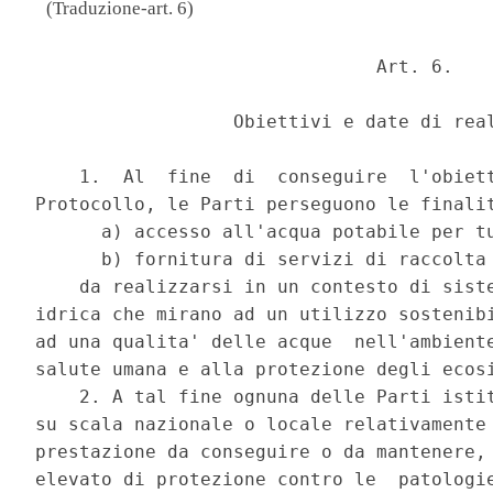
(Traduzione-art. 6)
                               Art. 6. 

                  Obiettivi e date di real
    1.  Al  fine  di  conseguire  l'obiett
Protocollo, le Parti perseguono le finalit
      a) accesso all'acqua potabile per tu
      b) fornitura di servizi di raccolta 
    da realizzarsi in un contesto di siste
idrica che mirano ad un utilizzo sostenibi
ad una qualita' delle acque  nell'ambiente
salute umana e alla protezione degli ecosi
    2. A tal fine ognuna delle Parti istit
su scala nazionale o locale relativamente 
prestazione da conseguire o da mantenere, 
elevato di protezione contro le  patologie