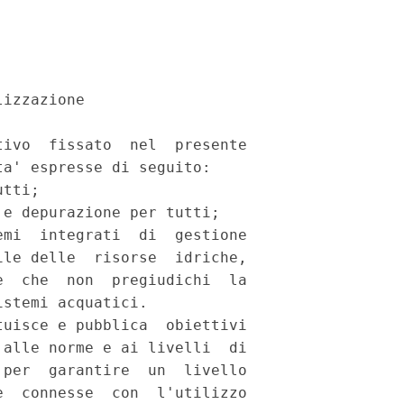
izzazione 

ivo  fissato  nel  presente

a' espresse di seguito: 

tti; 

e depurazione per tutti; 

mi  integrati  di  gestione

le delle  risorse  idriche,

  che  non  pregiudichi  la

stemi acquatici. 

uisce e pubblica  obiettivi

alle norme e ai livelli  di

per  garantire  un  livello

  connesse  con  l'utilizzo
