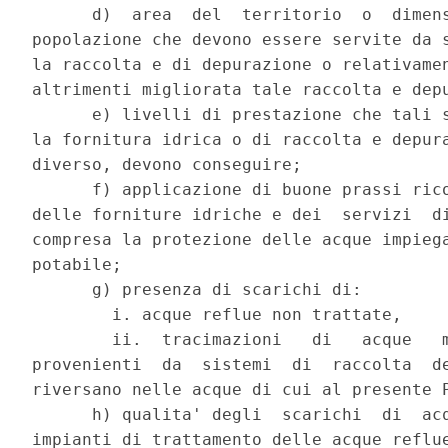
      d)  area  del  territorio  o  dimens
popolazione che devono essere servite da s
la raccolta e di depurazione o relativamen
altrimenti migliorata tale raccolta e depu
      e) livelli di prestazione che tali s
la fornitura idrica o di raccolta e depura
diverso, devono conseguire; 

      f) applicazione di buone prassi rico
delle forniture idriche e dei  servizi  di
compresa la protezione delle acque impiega
potabile; 

      g) presenza di scarichi di: 

        i. acque reflue non trattate, 

        ii.  tracimazioni   di   acque   m
provenienti  da  sistemi  di  raccolta  de
riversano nelle acque di cui al presente P
      h) qualita' degli  scarichi  di  acq
impianti di trattamento delle acque reflue