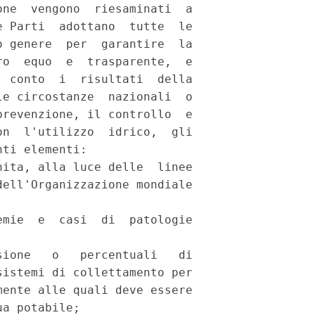
ne  vengono  riesaminati  a

 Parti  adottano  tutte  le

 genere  per  garantire  la

o  equo  e  trasparente,  e

 conto  i  risultati  della

e circostanze  nazionali  o

revenzione, il controllo  e

n  l'utilizzo  idrico,  gli

ti elementi: 

ita, alla luce delle  linee

ell'Organizzazione mondiale

mie  e  casi  di  patologie

ione   o   percentuali   di

istemi di collettamento per

ente alle quali deve essere

a potabile; 
