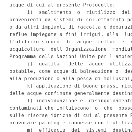
acque di cui al presente Protocollo; 

      i)  smaltimento  o  riutilizzo  dei 
provenienti da sistemi di collettamento pe
o da altri impianti di raccolta e depurazi
reflue impiegate a fini irrigui, alla  luc
l'utilizzo sicuro  di  acque  reflue  e  r
acquicoltura  dell'Organizzazione  mondial
Programma delle Nazioni Unite per l'ambien
      j)  qualita'  delle  acque  utilizza
potabile, come acque di balneazione o  des
alla produzione o alla pesca di molluschi;
      k) applicazione di buone prassi rico
delle acque confinate generalmente destina
      l) individuazione e  disinquinamento
contaminati che influiscono  o  che  posso
sulle risorse idriche di cui al presente P
provocare patologie connesse con l'utilizz
      m)  efficacia  dei  sistemi  destina