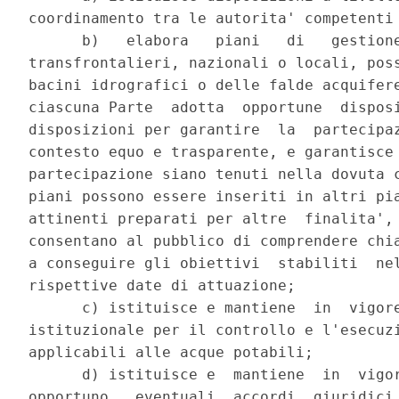
coordinamento tra le autorita' competenti 
      b)   elabora   piani   di   gestione
transfrontalieri, nazionali o locali, poss
bacini idrografici o delle falde acquifere
ciascuna Parte  adotta  opportune  disposi
disposizioni per garantire  la  partecipaz
contesto equo e trasparente, e garantisce 
partecipazione siano tenuti nella dovuta c
piani possono essere inseriti in altri pia
attinenti preparati per altre  finalita', 
consentano al pubblico di comprendere chia
a conseguire gli obiettivi  stabiliti  nel
rispettive date di attuazione; 

      c) istituisce e mantiene  in  vigore
istituzionale per il controllo e l'esecuzi
applicabili alle acque potabili; 

      d) istituisce e  mantiene  in  vigor
opportuno,  eventuali  accordi  giuridici 