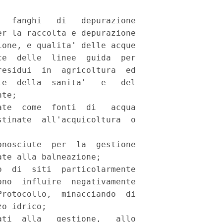
  fanghi   di   depurazione

r la raccolta e depurazione

one, e qualita' delle acque

e  delle  linee  guida  per

esidui  in  agricoltura  ed

e  della  sanita'   e   del

te; 

te  come  fonti  di   acqua

tinate  all'acquicoltura  o

 

nosciute  per  la  gestione

te alla balneazione; 

  di  siti  particolarmente

no  influire  negativamente

rotocollo,  minacciando  di

o idrico; 

ti  alla   gestione,   allo
