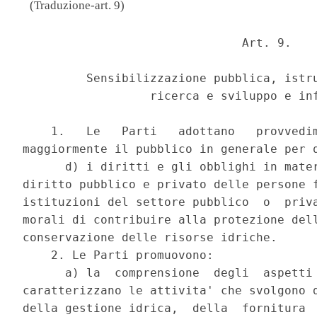
(Traduzione-art. 9)
                               Art. 9. 

         Sensibilizzazione pubblica, istru
                  ricerca e sviluppo e inf
    1.   Le   Parti   adottano   provvedim
maggiormente il pubblico in generale per q
      d) i diritti e gli obblighi in mater
diritto pubblico e privato delle persone f
istituzioni del settore pubblico  o  priva
morali di contribuire alla protezione dell
conservazione delle risorse idriche. 

    2. Le Parti promuovono: 

      a) la  comprensione  degli  aspetti 
caratterizzano le attivita' che svolgono d
della gestione idrica,  della  fornitura  