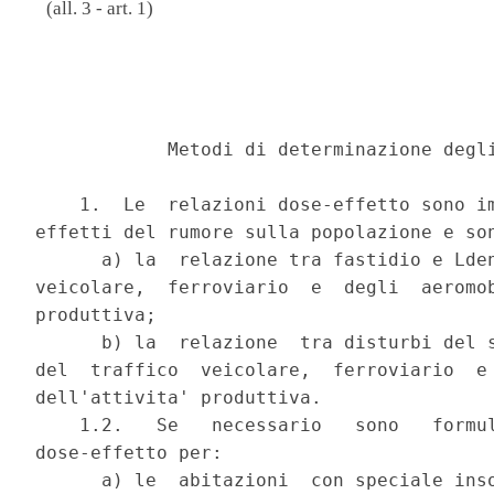
(all. 3 - art. 1)
                                          
                                          
            Metodi di determinazione degli
    1.  Le  relazioni dose-effetto sono im
effetti del rumore sulla popolazione e son
      a) la  relazione tra fastidio e Lden
veicolare,  ferroviario  e  degli  aeromob
produttiva;

      b) la  relazione  tra disturbi del s
del  traffico  veicolare,  ferroviario  e 
dell'attivita' produttiva.

    1.2.   Se   necessario   sono   formul
dose-effetto per:

      a) le  abitazioni  con speciale inso