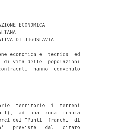
ZIONE ECONOMICA 

LIANA 

TIVA DI JUGOSLAVIA 

ne economica e  tecnica  ed

 di vita delle  popolazioni

ontraenti  hanno  convenuto

rio  territorio  i  terreni

 I),  ad  una  zona  franca

rci dei "Punti  franchi  di

'   previste   dal   citato
