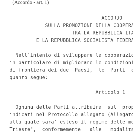
(Accordo - art. 1)
                               ACCORDO 

            SULLA PROMOZIONE DELLA COOPERA
                     TRA LA REPUBBLICA ITA
         E LA REPUBBLICA SOCIALISTA FEDERA
  Nell'intento di sviluppare la cooperazio
in particolare di migliorare le condizioni
di frontiera dei due  Paesi,  le  Parti  c
quanto segue: 

                             Articolo 1 

  Ognuna delle Parti attribuira' sul  prop
indicati nel Protocollo allegato (Allegato
alla quale sara' esteso il regime delle me
Trieste",  conformemente   alle   modalita