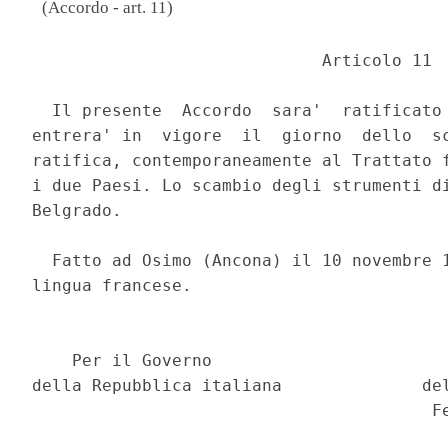
(Accordo - art. 11)
                             Articolo 11 

  Il presente  Accordo  sara'  ratificato 
entrera' in  vigore  il  giorno  dello  sc
ratifica, contemporaneamente al Trattato f
i due Paesi. Lo scambio degli strumenti di
Belgrado. 

  Fatto ad Osimo (Ancona) il 10 novembre 1
lingua francese. 

    Per il Governo                        
della Repubblica italiana              del
                                        Fe