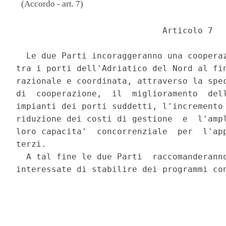
(Accordo - art. 7)
                             Articolo 7 

  Le due Parti incoraggeranno una cooperaz
tra i porti dell'Adriatico del Nord al fin
razionale e coordinata, attraverso la spec
di  cooperazione,  il  miglioramento  dell
impianti dei porti suddetti, l'incremento 
riduzione dei costi di gestione  e  l'ampl
loro capacita'  concorrenziale  per  l'app
terzi. 

  A tal fine le due Parti  raccomanderanno
interessate di stabilire dei programmi con