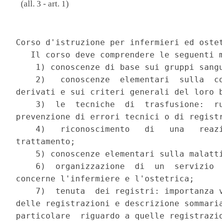
(all. 3 - art. 1)
                                          
Corso d'istruzione per infermieri ed ostet
   Il corso deve comprendere le seguenti m
    1) conoscenze di base sui gruppi sangu
    2)   conoscenze  elementari  sulla  co
derivati e sui criteri generali del loro b
    3)  le  tecniche  di  trasfusione:  ru
prevenzione di errori tecnici o di registr
    4)   riconoscimento   di   una   reazi
trattamento;

    5) conoscenze elementari sulla malatti
    6)  organizzazione  di  un  servizio  
concerne l'infermiere e l'ostetrica;

    7)  tenuta  dei registri: importanza v
delle registrazioni e descrizione sommaria
particolare  riguardo a quelle registrazio