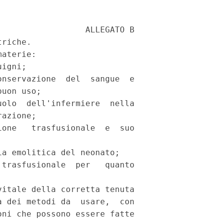
                 ALLEGATO B

riche.

aterie:

igni;

nservazione  del  sangue  e

uon uso;

olo  dell'infermiere  nella

azione;

one   trasfusionale  e  suo

a emolitica del neonato;

trasfusionale  per   quanto

itale della corretta tenuta

 dei metodi da  usare,  con

ni che possono essere fatte
