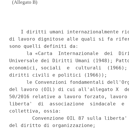
(Allegato B)
                                          
    I diritti umani internazionalmente ric
di lavoro dignitose alle quali si fa rifer
sono quelli definiti da: 

      la «Carta  Internazionale  dei  Diri
Universale dei Diritti Umani (1948); Patto
economici, sociali  e  culturali  (1966); 
diritti civili e politici (1966)); 

      le Convenzioni fondamentali dell'Org
del lavoro (OIL) di cui all'allegato X  de
50/2016 relative a lavoro forzato, lavoro 
liberta'  di  associazione  sindacale  e  
collettiva, ossia: 

        Convenzione OIL 87 sulla liberta' 
del diritto di organizzazione; 
