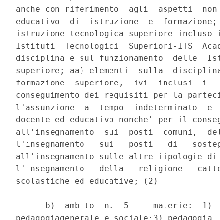
anche con riferimento  agli  aspetti  non 
educativo  di  istruzione  e  formazione; 
istruzione tecnologica superiore incluso i
Istituti  Tecnologici  Superiori-ITS  Acad
disciplina e sul funzionamento  delle  Ist
superiore; aa) elementi  sulla  disciplina
formazione  superiore,  ivi  inclusi  i   
conseguimento dei requisiti per la parteci
l'assunzione  a  tempo  indeterminato  e  
docente ed educativo nonche' per il conseg
all'insegnamento  sui  posti  comuni,  del
l'insegnamento   sui   posti   di   sosteg
all'insegnamento sulle altre iipologie di 
l'insegnamento   della   religione   catto
scolastiche ed educative; (2) 

      b)  ambito  n.  5  -  materie:  1)  
pedagogiagenerale e sociale;3) pedagogia  