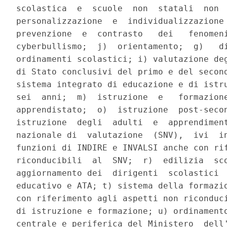
scolastica  e  scuole  non  statali  non  
personalizzazione  e  individualizzazione 
prevenzione  e  contrasto   dei   fenomeni
cyberbullismo;  j)  orientamento;  g)   di
ordinamenti scolastici; i) valutazione deg
di Stato conclusivi del primo e del second
sistema integrato di educazione e di istru
sei  anni;  m)  istruzione  e   formazione
apprendistato;  o)  istruzione  post-secon
istruzione  degli  adulti  e  apprendiment
nazionale di  valutazione  (SNV),  ivi  in
funzioni di INDIRE e INVALSI anche con rif
riconducibili  al  SNV;  r)  edilizia  sco
aggiornamento dei  dirigenti  scolastici  
educativo e ATA; t) sistema della formazio
con riferimento agli aspetti non riconduci
di istruzione e formazione; u) ordinamento
centrale e periferica del Ministero  dell'