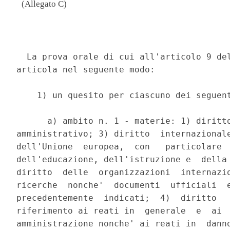
(Allegato C)
                                          
  La prova orale di cui all'articolo 9 del
articola nel seguente modo: 

    1) un quesito per ciascuno dei seguent
      a) ambito n. 1 - materie: 1) diritto
amministrativo; 3) diritto  internazionale
dell'Unione  europea,  con   particolare  
dell'educazione, dell'istruzione e  della 
diritto  delle  organizzazioni  internazio
ricerche  nonche'  documenti  ufficiali  e
precedentemente  indicati;  4)  diritto   
riferimento ai reati in  generale  e  ai  
amministrazione nonche' ai reati in  danno