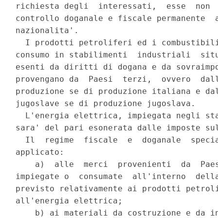
richiesta degli  interessati,  esse  non  
controllo doganale e fiscale permanente  a
nazionalita'. 

  I prodotti petroliferi ed i combustibili
consumo in stabilimenti  industriali  situ
esenti da diritti di dogana e da sovraimpo
provengano da  Paesi  terzi,  ovvero  dall
produzione se di produzione italiana e dal
jugoslave se di produzione jugoslava. 

  L'energia elettrica, impiegata negli sta
sara' del pari esonerata dalle imposte sul
  Il  regime  fiscale  e  doganale  specia
applicato: 

    a)  alle  merci  provenienti  da  Paes
impiegate o  consumate  all'interno  della
previsto relativamente ai prodotti petroli
all'energia elettrica; 

    b) ai materiali da costruzione e da in