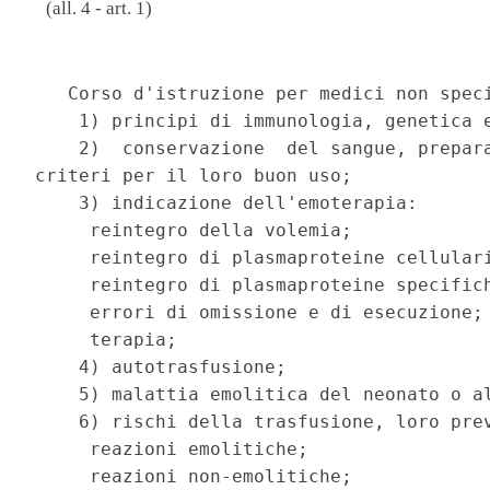
(all. 4 - art. 1)
                                          
   Corso d'istruzione per medici non speci
    1) principi di immunologia, genetica e
    2)  conservazione  del sangue, prepara
criteri per il loro buon uso;

    3) indicazione dell'emoterapia:

     reintegro della volemia;

     reintegro di plasmaproteine cellulari
     reintegro di plasmaproteine specifich
     errori di omissione e di esecuzione;

     terapia;

    4) autotrasfusione;

    5) malattia emolitica del neonato o al
    6) rischi della trasfusione, loro prev
     reazioni emolitiche;

     reazioni non-emolitiche;
