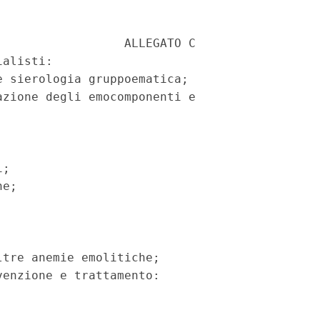
                 ALLEGATO C

alisti:

 sierologia gruppoematica;

zione degli emocomponenti e

;

e;

tre anemie emolitiche;

enzione e trattamento:
