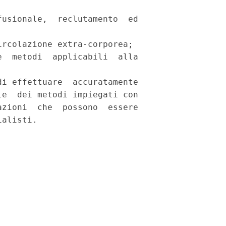
usionale,  reclutamento  ed

rcolazione extra-corporea;

  metodi  applicabili  alla

i effettuare  accuratamente

e  dei metodi impiegati con

zioni  che  possono  essere
