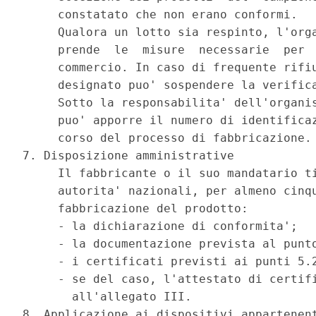
     constatato che non erano conformi. 

     Qualora un lotto sia respinto, l'orga
     prende  le  misure  necessarie  per  
     commercio. In caso di frequente rifiu
     designato puo' sospendere la verifica
     Sotto la responsabilita' dell'organis
     puo' apporre il numero di identificaz
     corso del processo di fabbricazione. 
7. Disposizione amministrative 

     Il fabbricante o il suo mandatario ti
     autorita' nazionali, per almeno cinqu
     fabbricazione del prodotto: 

     - la dichiarazione di conformita'; 

     - la documentazione prevista al punto
     - i certificati previsti ai punti 5.2
     - se del caso, l'attestato di certifi
       all'allegato III. 

8. Applicazione ai dispositivi appartenent