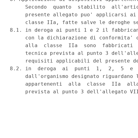
     Secondo  quanto  stabilito  all'artic
     presente allegato puo' applicarsi ai 
     classe IIa, fatte salve le deroghe se
8.1. in deroga ai punti 1 e 2 il fabbrican
     con la dichiarazione di conformita' c
     alla  classe  IIa  sono  fabbricati  
     tecnica prevista al punto 3 dell'alle
     requisiti applicabili del presente de
8.2. in  deroga  ai  punti  1,  2,  5  e  
     dall'organismo designato riguardano l
     appartenenti  alla  classe  IIa  alla