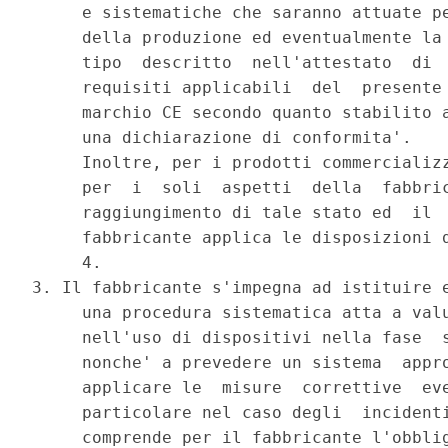
     e sistematiche che saranno attuate pe
     della produzione ed eventualmente la 
     tipo  descritto  nell'attestato  di  
     requisiti applicabili  del  presente 
     marchio CE secondo quanto stabilito a
     una dichiarazione di conformita'. 

     Inoltre, per i prodotti commercializz
     per  i  soli  aspetti  della  fabbric
     raggiungimento di tale stato ed  il  
     fabbricante applica le disposizioni d
     4. 

3. Il fabbricante s'impegna ad istituire e
     una procedura sistematica atta a valu
     nell'uso di dispositivi nella fase  s
     nonche' a prevedere un sistema  appro
     applicare le  misure  correttive  eve
     particolare nel caso degli  incidenti
     comprende per il fabbricante l'obblig