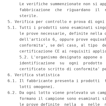
     Le verifiche summenzionate non si app
     fabbricazione  che  riguardano  il  r
     sterile. 

5. Verifica per controllo e prova di ogni 
5.1. Tutti i prodotti sono esaminati singo
     le prove necessarie, definite nella o
     dell'articolo 6, oppure prove equival
     conformita', se del caso, al tipo  de
     certificazione CE ai requisiti applic
     5.2. L'organismo designato appone o  
     identificazione  su  ogni  prodotto  
     certificato scritto di conformita' pe
6. Verifica statistica 

6.1. Il fabbricante presenta i prodotti  f
     lotti omogenei. 

6.2. Da ogni lotto viene prelevato un camp
     formano il campione sono esaminati si
     le prove definite  nella  o  nelle  n