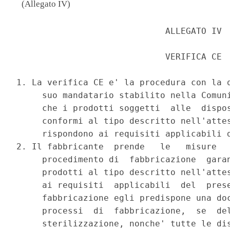
(Allegato IV)
                             ALLEGATO IV 

                             VERIFICA CE 

1. La verifica CE e' la procedura con la q
     suo mandatario stabilito nella Comuni
     che i prodotti soggetti  alle  dispos
     conformi al tipo descritto nell'attes
     rispondono ai requisiti applicabili d
2. Il fabbricante  prende   le   misure   
     procedimento di  fabbricazione  garan
     prodotti al tipo descritto nell'attes
     ai requisiti  applicabili  del  prese
     fabbricazione egli predispone una doc
     processi  di  fabbricazione,  se  del
     sterilizzazione, nonche' tutte le dis