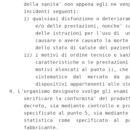
     della sanita' non appena egli ne veng
     incidenti seguenti: 

     i) qualsiasi disfunzione o deterioram
         e/o delle prestazioni, nonche' ca
         delle istruzioni per l'uso di  un
         causare o avere causato la morte 
         dello stato di salute del pazient
     ii) i motivi di ordine tecnico o sani
         caratteristiche o le prestazioni 
         motivi elencati al punto i), che 
         sistematico  dal  mercato  da  pa
         dispositivi appartenenti allo ste
4. L'organismo designato svolge gli esami 
     verificare la conformita' del prodott
     decreto, sia mediante controllo e pro
     specificato al punto 5, sia mediante 
     statistica  come  specificato  al  pu
     fabbricante. 
