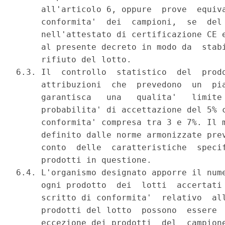
     all'articolo 6, oppure  prove  equiva
     conformita'  dei  campioni,  se  del 
     nell'attestato di certificazione CE e
     al presente decreto in modo da  stabi
     rifiuto del lotto. 

6.3. Il  controllo  statistico  del  prodo
     attribuzioni  che  prevedono  un  pia
     garantisca   una   qualita'   limite 
     probabilita' di accettazione del 5% c
     conformita' compresa tra 3 e 7%. Il m
     definito dalle norme armonizzate prev
     conto  delle  caratteristiche  specif
     prodotti in questione. 

6.4. L'organismo designato apporre il nume
     ogni prodotto  dei  lotti  accertati 
     scritto di conformita'  relativo  all
     prodotti del lotto  possono  essere  
     eccezione dei prodotti  del  campione