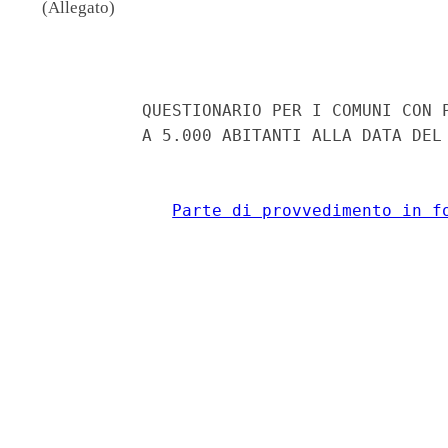
(Allegato)
                                          
           QUESTIONARIO PER I COMUNI CON P
           A 5.000 ABITANTI ALLA DATA DEL 
Parte di provvedimento in f