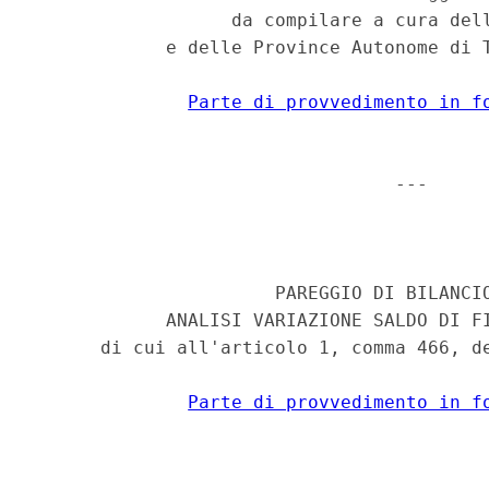
                  da compilare a cura dell
            e delle Province Autonome di T
Parte di provvedimento in f
                                 --- 

                                          
                      PAREGGIO DI BILANCIO
            ANALISI VARIAZIONE SALDO DI FI
      di cui all'articolo 1, comma 466, de
Parte di provvedimento in f