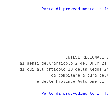
Parte di provvedimento in f
                                 --- 

                                          
                                          
                        INTESE REGIONALI 2
     ai sensi dell'articolo 2 del DPCM 21 
     di cui all'articolo 10 della legge 24
                  da compilare a cura dell
            e delle Province Autonome di T
Parte di provvedimento in f