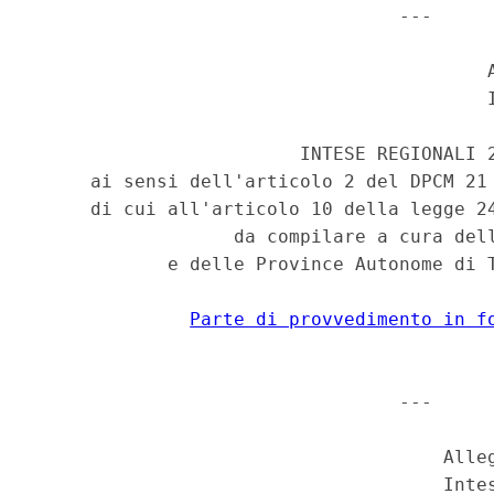
                                 --- 

                                         A
                                         I
                        INTESE REGIONALI 2
     ai sensi dell'articolo 2 del DPCM 21 
     di cui all'articolo 10 della legge 24
                  da compilare a cura dell
            e delle Province Autonome di T
Parte di provvedimento in f
                                 --- 

                                     Alleg
                                     Intes