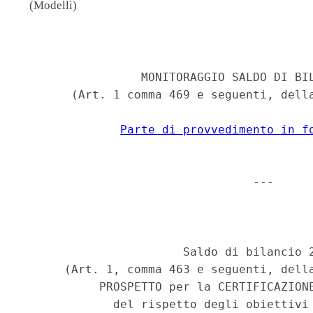
(Modelli)
                                          
                 MONITORAGGIO SALDO DI BIL
       (Art. 1 comma 469 e seguenti, della
Parte di provvedimento in f
                                 --- 

                                          
                       Saldo di bilancio 2
      (Art. 1, comma 463 e seguenti, della
           PROSPETTO per la CERTIFICAZIONE
             del rispetto degli obiettivi 