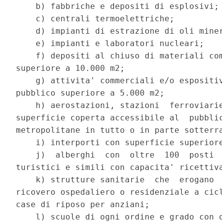
    b) fabbriche e depositi di esplosivi; 
    c) centrali termoelettriche; 

    d) impianti di estrazione di oli miner
    e) impianti e laboratori nucleari; 

    f) depositi al chiuso di materiali com
superiore a 10.000 m2; 

    g) attivita' commerciali e/o espositiv
pubblico superiore a 5.000 m2; 

    h) aerostazioni, stazioni  ferroviarie
superficie coperta accessibile al  pubblic
metropolitane in tutto o in parte sotterra
    i) interporti con superficie superiore
    j)  alberghi  con  oltre  100  posti  
turistici e simili con capacita' ricettiva
    k) strutture sanitarie  che  erogano  
ricovero ospedaliero o residenziale a cicl
case di riposo per anziani; 

    l) scuole di ogni ordine e grado con o