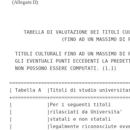
(Allegato D)
                                                           Allegato D 
 
     TABELLA DI VALUTAZIONE DEI TITOLI CULTURALI E PROFESSIONALI 
                  (FINO AD UN MASSIMO DI PUNTI 10) 
 
  TITOLI CULTURALI FINO AD UN MASSIMO DI PUNTI 5. 
  GLI EVENTUALI PUNTI ECCEDENTI LA PREDETTA SOGLIA DI PUNTI 5 
  NON POSSONO ESSERE COMPUTATI. (1.1) 
 
=====================================================================
| Tabella A  |Titoli di studio universitari |       Punteggio       |
+============+==============================+=======================+
|            |Per i seguenti titoli         |                       |
|            |rilasciati da Universita'     |                       |
|            |statali e non statali         |                       |
|            |legalmente riconosciute ovvero|                       |
|            |da Istituzioni dell'Alta      |                       |
|            |formazione artistica, musicale|                       |
|            |e coreutica statali e non     |                       |
|            |statali riconosciute e        |                       |
|            |autorizzate dal competente    |                       |
|            |Ministero dell'universita' e  |                       |
|            |della ricerca, conseguiti con |                       |
|            |esito positivo, purche'       |                       |
|            |ulteriori rispetto al titolo  |                       |
|            |di accesso: 1) diploma di     |                       |
|            |laurea conseguito secondo gli |                       |
|            |ordinamenti didattici         |                       |
|            |previgenti al decreto del     |                       |
|            |Ministro dell'universita' e   |                       |
|            |della ricerca scientifica e   |                       |
|            |tecnologica 3 novembre 1999,  |                       |
|            |n. 509, pubblicato nella      |                       |
|            |Gazzetta Ufficiale della      |                       |
|            |Repubblica italiana n. 2 del 4|Punti 1 per ciascun    |
|            |gennaio 2000; 2) laurea       |titolo. Per tale       |
|            |magistrale; 3) laurea         |categoria si valutano  |
|            |specialistica; 4) diploma     |massimo 2 titoli e     |
|            |accademico di secondo livello;|pertanto il punteggio  |
|            |4) diploma accademico di      |massimo attribuibile ai|
|            |vecchio ordinamento congiunto |titoli della presente  |
|            |con diploma di istituto       |categoria A.1 e' pari a|
|A.1         |secondario superiore.         |2 punti.               |
+------------+------------------------------+-----------------------+
|            |Dottorato di ricerca          |                       |
|            |rilasciato da Universita'     |                       |
|            |statali e non statali         |                       |
|            |legalmente riconosciute,      |                       |
|            |conseguito con esito positivo |                       |
|            |ovvero diploma di             |Punti 2 per ciascun    |
|            |perfezionamento equiparato per|titolo. Per tale       |
|            |legge o per statuto e         |categoria si valutano  |
|            |ricompreso nell'allegato 4 del|massimo 2 titoli e     |
|            |decreto del Ministro          |pertanto il punteggio  |
|            |dell'istruzione,              |massimo attribuibile ai|
|            |dell'universita' e della      |titoli della presente  |
|            |ricerca 8 aprile 2009, n. 42, |categoria A.2 e' pari a|
|A.2.        |conseguito con esito positivo.|4 punti.               |
+------------+------------------------------+-----------------------+
|            |                              |Punti 1 per ciascun    |
|            |Diploma di specializzazione   |titolo. Per tale       |
|            |universitario di durata       |categoria si valutano  |
|            |pluriennale rilasciato da     |massimo 2 titoli e     |
|            |Universita' statali e non     |pertanto il punteggio  |
|            |statali legalmente            |massimo attribuibile ai|
|            |riconosciute, conseguito con  |titoli della presente  |
|            |esito positivo a seguito di   |categoria A.3 e' pari a|
|A.3         |esame finale.                 |2 punti.               |
+------------+------------------------------+-----------------------+
|            |Master universitario di  primo|                       |
|            |livello corrispondente a 60   |                       |
|            |CFU, rilasciato da Universita'|                       |
|            |statali e non statali         |                       |
|            |legalmente riconosciute ovvero|                       |
|            |da Istituzioni dell'Alta      |Punti 0,65 per ciascun |
|            |formazione artistica, musicale|titolo. Per tale       |
|            |e coreutica statali e non     |categoria si valutano  |
|            |statali riconosciute e        |massimo 2 titoli e     |
|            |autorizzate dal competente    |pertanto il punteggio  |
|            |Ministero dell'universita' e  |massimo attribuibile ai|
|            |della ricerca, conseguito con |titoli della presente  |
|            |esito positivo a seguito del  |categoria A.4 e' pari a|
|A.4         |superamento di esame finale.  |1,30 punti.            |
+------------+------------------------------+-----------------------+
|            |Master universitario di       |                       |
|            |secondo livello corrispondente|                       |
|            |a 60 CFU, rilasciato da       |                       |
|            |Universita' statali e non     |                       |
|            |statali legalmente            |                 