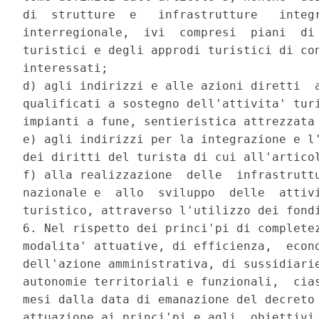
di  strutture  e   infrastrutture   integr
interregionale,  ivi  compresi  piani  di 
turistici e degli approdi turistici di con
interessati; 

d) agli indirizzi e alle azioni diretti  a
qualificati a sostegno dell'attivita' turi
impianti a fune, sentieristica attrezzata 
e) agli indirizzi per la integrazione e l'
dei diritti del turista di cui all'articol
f) alla realizzazione  delle  infrastruttu
nazionale e  allo  sviluppo  delle  attivi
turistico, attraverso l'utilizzo dei fondi
6. Nel rispetto dei princi'pi di completez
modalita' attuative, di efficienza,  econo
dell'azione amministrativa, di sussidiarie
autonomie territoriali e funzionali,  cias
mesi dalla data di emanazione del decreto 
attuazione ai princi'pi e agli  obiettivi 