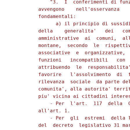
              "3.  I  conferimenti di funz
          avvengono    nell'osservanza    
          fondamentali:

                a) il principio di sussidi
          della    generalita'   dei   com
          amministrative  ai  comuni,  all
          montane,  secondo  le  rispettiv
          associative  e  organizzative,  
          funzioni   incompatibili   con  
          attribuendo  le  responsabilita'
          favorire   l'assolvimento  di  f
          rilevanza  sociale  da parte del
          comunita', alla autorita' territ
          piu' vicina ai cittadini interes
              - Per  l'art.  117  della  C
          all'art. 1.

              - Per  gli  estremi  della l
          del  decreto  legislativo 31 mar