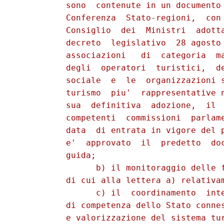
          sono  contenute in un documento 
          Conferenza  Stato-regioni,  con 
          Consiglio  dei  Ministri  adotta
          decreto  legislativo  28 agosto 
          associazioni   di  categoria  ma
          degli  operatori  turistici,  de
          sociale  e  le  organizzazioni s
          turismo  piu'  rappresentative n
          sua  definitiva  adozione,  il  
          competenti  commissioni  parlame
          data  di entrata in vigore del p
          e'  approvato  il  predetto  doc
          guida;

                b) il monitoraggio delle f
          di cui alla lettera a) relativam
                c) il  coordinamento  inte
          di competenza dello Stato connes
          e valorizzazione del sistema tur