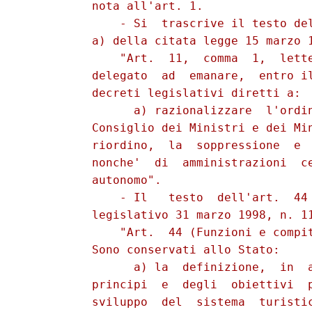
          nota all'art. 1.

              - Si  trascrive il testo del
          a) della citata legge 15 marzo 1
              "Art.  11,  comma  1,  lette
          delegato  ad  emanare,  entro il
          decreti legislativi diretti a:

                a) razionalizzare  l'ordin
          Consiglio dei Ministri e dei Min
          riordino,  la  soppressione  e  
          nonche'  di  amministrazioni  ce
          autonomo".

              - Il   testo  dell'art.  44 
          legislativo 31 marzo 1998, n. 11
              "Art.  44 (Funzioni e compit
          Sono conservati allo Stato:

                a) la  definizione,  in  a
          principi  e  degli  obiettivi  p
          sviluppo  del  sistema  turistic