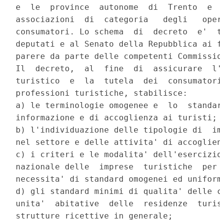
e  le  province  autonome  di  Trento  e  
associazioni  di  categoria   degli   oper
consumatori. Lo schema  di  decreto  e'  t
deputati e al Senato della Repubblica ai f
parere da parte delle competenti Commissio
Il  decreto,  al  fine  di  assicurare  l'
turistico  e  la  tutela  dei  consumatori
professioni turistiche, stabilisce: 

a) le terminologie omogenee e  lo  standar
informazione e di accoglienza ai turisti; 
b) l'individuazione delle tipologie di  im
nel settore e delle attivita' di accoglien
c) i criteri e le modalita' dell'esercizio
nazionale delle  imprese  turistiche  per 
necessita' di standard omogenei ed uniform
d) gli standard minimi di qualita' delle c
unita'  abitative  delle  residenze  turis
strutture ricettive in generale; 
