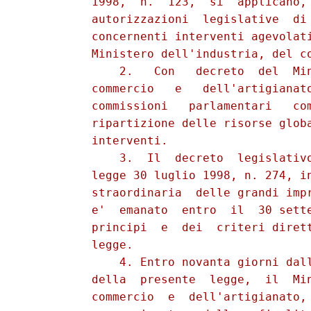
          1998,  n.  123,  si  applicano, 
          autorizzazioni  legislative  di 
          concernenti interventi agevolati
          Ministero dell'industria, del co
              2.   Con   decreto  del  Min
          commercio   e   dell'artigianato
          commissioni   parlamentari   com
          ripartizione delle risorse globa
          interventi.

              3.  Il  decreto  legislativo
          legge 30 luglio 1998, n. 274, in
          straordinaria  delle grandi impr
          e'  emanato  entro  il  30 sette
          principi  e  dei  criteri dirett
          legge.

              4. Entro novanta giorni dall
          della  presente  legge,  il  Min
          commercio  e  dell'artigianato, 