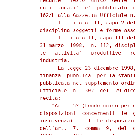
          recante  "Testo  unico  delle  l
          enti  locali"  e'  pubblicato  n
          162/L alla Gazzetta Ufficiale n.
              - Il  titolo  II, capo V del
          disciplina soggetti e forme asso
              - Il titolo II, capo III del
          31 marzo  1998,  n. 112, discipl
          le   attivita'   produttive   re
          industria.

              - La legge 23 dicembre 1998,
          finanza  pubblica  per la stabil
          pubblicata nel supplemento ordin
          Ufficiale  n.  302  del  29 dice
          recita:

              "Art.  52 (Fondo unico per g
          disposizioni  concernenti  le  g
          insolvenza).  - 1. Le disposizio
          dell'art.  7,  comma  9,  del  d