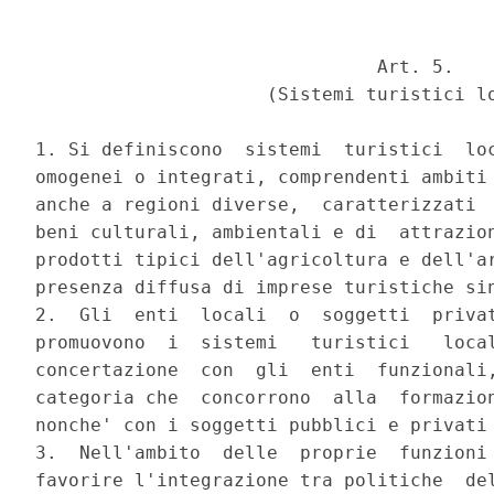
                               Art. 5. 

                     (Sistemi turistici lo
1. Si definiscono  sistemi  turistici  loc
omogenei o integrati, comprendenti ambiti 
anche a regioni diverse,  caratterizzati  
beni culturali, ambientali e di  attrazion
prodotti tipici dell'agricoltura e dell'ar
presenza diffusa di imprese turistiche sin
2.  Gli  enti  locali  o  soggetti  privat
promuovono  i  sistemi   turistici   local
concertazione  con  gli  enti  funzionali,
categoria che  concorrono  alla  formazion
nonche' con i soggetti pubblici e privati 
3.  Nell'ambito  delle  proprie  funzioni 
favorire l'integrazione tra politiche  del