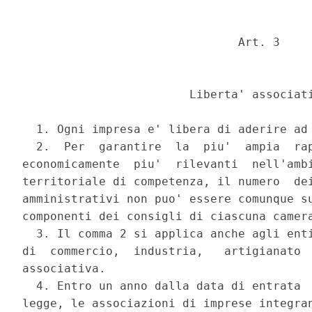
                               Art. 3 

                        Liberta' associati
  1. Ogni impresa e' libera di aderire ad 
  2.  Per  garantire  la  piu'  ampia  rap
economicamente  piu'  rilevanti  nell'ambi
territoriale di competenza, il numero  dei
amministrativi non puo' essere comunque su
componenti dei consigli di ciascuna camera
  3. Il comma 2 si applica anche agli enti
di  commercio,  industria,   artigianato  
associativa. 

  4. Entro un anno dalla data di entrata  
legge, le associazioni di imprese integran