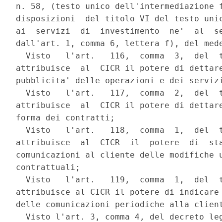
n. 58, (testo unico dell'intermediazione f
disposizioni  del titolo VI del testo unic
ai  servizi  di  investimento  ne'  al  se
dall'art. 1, comma 6, lettera f), del mede
  Visto   l'art.   116,  comma  3,  del  t
attribuisce  al  CICR il potere di dettare
pubblicita' delle operazioni e dei servizi
  Visto   l'art.   117,  comma  2,  del  t
attribuisce  al  CICR il potere di dettare
forma dei contratti;

  Visto   l'art.   118,  comma  1,  del  t
attribuisce  al  CICR  il  potere  di  sta
comunicazioni al cliente delle modifiche u
contrattuali;

  Visto   l'art.   119,  comma  1,  del  t
attribuisce al CICR il potere di indicare 
delle comunicazioni periodiche alla client
  Visto l'art. 3, comma 4, del decreto leg