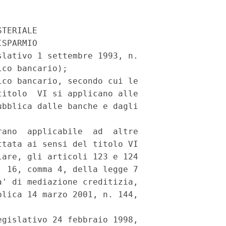
TERIALE

SPARMIO

lativo 1 settembre 1993, n.

co bancario);

co bancario, secondo cui le

itolo  VI si applicano alle

bblica dalle banche e dagli

ano  applicabile  ad  altre

tata ai sensi del titolo VI

are, gli articoli 123 e 124

 16, comma 4, della legge 7

' di mediazione creditizia,

lica 14 marzo 2001, n. 144,

gislativo 24 febbraio 1998,
