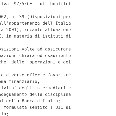
iva  97/5/CE  sui  bonifici

02, n. 39 (Disposizioni per

ll'appartenenza dell'Italia

a 2001), recante attuazione

, in materia di istituti di

sizioni volte ad assicurare

azione chiara ed esauriente

he  delle  operazioni e dei

e diverse offerte favorisce

ma finanziario;

ivita' degli intermediari e

deguamento della disciplina

i della Banca d'Italia;

 formulata sentito l'UIC ai

io;
