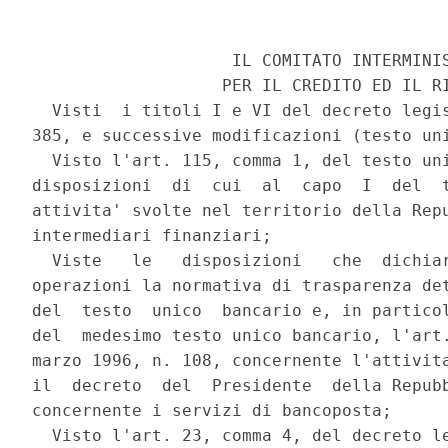
                    IL COMITATO INTERMINIS
                   PER IL CREDITO ED IL RI
  Visti  i titoli I e VI del decreto legis
385, e successive modificazioni (testo uni
  Visto l'art. 115, comma 1, del testo uni
disposizioni  di  cui  al  capo  I  del  t
attivita' svolte nel territorio della Repu
intermediari finanziari;

  Viste   le   disposizioni   che  dichiar
operazioni la normativa di trasparenza det
del  testo  unico  bancario e, in particol
del  medesimo testo unico bancario, l'art.
marzo 1996, n. 108, concernente l'attivita
il  decreto  del  Presidente  della Repubb
concernente i servizi di bancoposta;

  Visto l'art. 23, comma 4, del decreto le