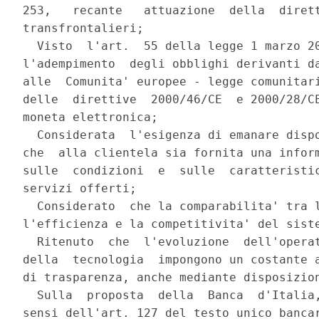
253,   recante   attuazione  della  dirett
transfrontalieri;

  Visto  l'art.  55 della legge 1 marzo 20
l'adempimento  degli obblighi derivanti da
alle  Comunita' europee - legge comunitari
delle  direttive  2000/46/CE  e 2000/28/CE
moneta elettronica;

  Considerata  l'esigenza di emanare dispo
che  alla clientela sia fornita una inform
sulle  condizioni  e  sulle  caratteristic
servizi offerti;

  Considerato  che la comparabilita' tra l
l'efficienza e la competitivita' del siste
  Ritenuto  che  l'evoluzione  dell'operat
della  tecnologia  impongono un costante a
di trasparenza, anche mediante disposizion
  Sulla  proposta  della  Banca  d'Italia,
sensi dell'art. 127 del testo unico bancar