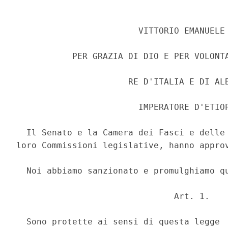
                        VITTORIO EMANUELE 
           PER GRAZIA DI DIO E PER VOLONTA
                      RE D'ITALIA E DI ALB
                        IMPERATORE D'ETIOP
  Il Senato e la Camera dei Fasci e delle 
loro Commissioni legislative, hanno approv
  Noi abbiamo sanzionato e promulghiamo qu
                               Art. 1. 

  Sono protette ai sensi di questa legge  