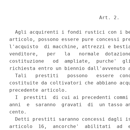
                               Art. 2.

  Agli acquirenti i fondi rustici con i be
articolo, possono essere pure concessi pre
l'acquisto  di macchine, attrezzi e bestia
venditore,   per   la   normale  dotazione
costituzione   od  ampliate,  purche'  gli
richiesta entro un biennio dall'avvenuto a
  Tali   prestiti   possono   essere  conc
costituite da coltivatori che abbiano acqu
precedente articolo.

  I  prestiti  di cui ai precedenti commi 
anni  e  saranno  gravati  di  un tasso an
cento.

  Detti prestiti saranno concessi dagli is
articolo  16,  ancorche'  abilitati  ad  e