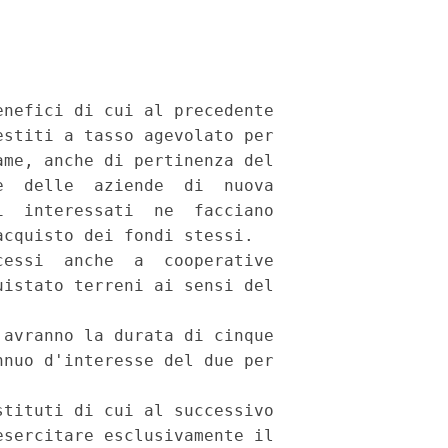
nefici di cui al precedente

stiti a tasso agevolato per

me, anche di pertinenza del

  delle  aziende  di  nuova

  interessati  ne  facciano

cquisto dei fondi stessi.

essi  anche  a  cooperative

istato terreni ai sensi del

avranno la durata di cinque

nuo d'interesse del due per

tituti di cui al successivo

sercitare esclusivamente il
