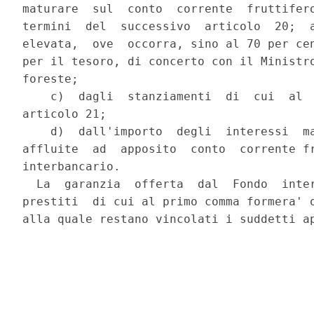
maturare  sul  conto  corrente  fruttifero
termini  del  successivo  articolo  20;  a
elevata,  ove  occorra, sino al 70 per cen
per il tesoro, di concerto con il Ministro
foreste;

    c)  dagli  stanziamenti  di  cui  al  
articolo 21;

    d)  dall'importo  degli  interessi  ma
affluite  ad  apposito  conto  corrente fr
interbancario.

  La  garanzia  offerta  dal  Fondo  inter
prestiti  di cui al primo comma formera' o