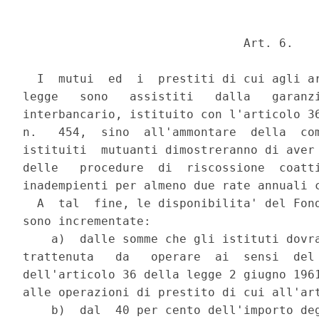
                               Art. 6.

  I  mutui  ed  i  prestiti di cui agli ar
legge   sono   assistiti   dalla   garanzi
interbancario, istituito con l'articolo 36
n.   454,  sino  all'ammontare  della  com
istituiti  mutuanti dimostreranno di aver 
delle   procedure  di  riscossione  coatti
inadempienti per almeno due rate annuali c
  A  tal  fine, le disponibilita' del Fond
sono incrementate:

    a)  dalle somme che gli istituti dovra
trattenuta   da   operare  ai  sensi  del 
dell'articolo 36 della legge 2 giugno 1961
alle operazioni di prestito di cui all'art
    b)  dal  40 per cento dell'importo deg