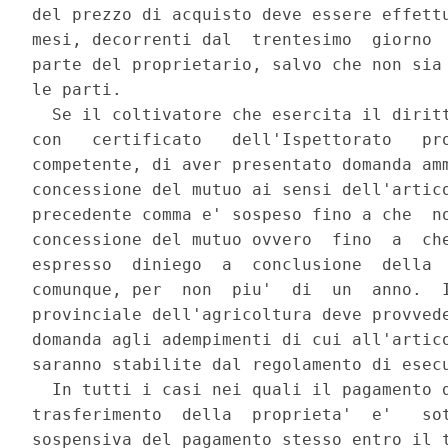
del prezzo di acquisto deve essere effettu
mesi, decorrenti dal  trentesimo  giorno  
parte del proprietario, salvo che non sia 
le parti. 

  Se il coltivatore che esercita il diritt
con   certificato   dell'Ispettorato   pro
competente, di aver presentato domanda amm
concessione del mutuo ai sensi dell'artico
precedente comma e' sospeso fino a che  no
concessione del mutuo ovvero  fino  a  che
espresso  diniego  a  conclusione  della  
comunque, per  non  piu'  di  un  anno.  I
provinciale dell'agricoltura deve provvede
domanda agli adempimenti di cui all'artico
saranno stabilite dal regolamento di esecu
  In tutti i casi nei quali il pagamento d
trasferimento  della  proprieta'  e'   sot
sospensiva del pagamento stesso entro il t