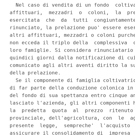
  Nel caso di vendita di un fondo  coltiva
affittuari,  mezzadri  o  coloni,  la  pre
esercitata  che  da  tutti  congiuntamente
rinunciato, la prelazione puo' essere eser
altri affittuari, mezzadri o coloni purche
non ecceda il triplo della  complessiva  c
loro famiglie. Si considera rinunciatario 
quindici giorni dalla notificazione di cui
comunicato agli altri aventi diritto la su
della prelazione. 

  Se il componente di famiglia coltivatric
di far parte della conduzione colonica in 
del fondo di sua spettanza entro cinque an
lasciato l'azienda, gli altri componenti h
la  predetta  quota  al  prezzo  ritenuto 
provinciale, dell'agricoltura, con  le  ag
presente  legge,  sempreche'  l'acquisto  
assicurare il consolidamento di  impresa  