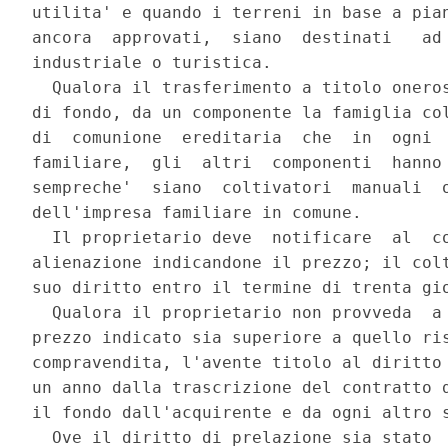
utilita' e quando i terreni in base a pian
ancora  approvati,  siano  destinati   ad 
industriale o turistica. 

  Qualora il trasferimento a titolo oneros
di fondo, da un componente la famiglia col
di  comunione  ereditaria  che  in  ogni  
familiare,  gli  altri  componenti  hanno 
sempreche'  siano  coltivatori  manuali  o
dell'impresa familiare in comune. 

  Il proprietario deve  notificare  al  co
alienazione indicandone il prezzo; il colt
suo diritto entro il termine di trenta gio
  Qualora il proprietario non provveda  a 
prezzo indicato sia superiore a quello ris
compravendita, l'avente titolo al diritto 
un anno dalla trascrizione del contratto d
il fondo dall'acquirente e da ogni altro s
  Ove il diritto di prelazione sia stato  