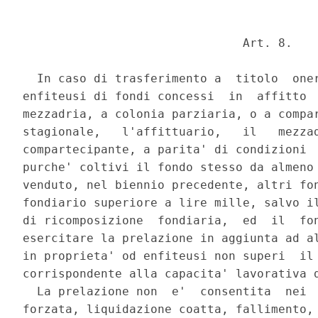
                               Art. 8. 

  In caso di trasferimento a  titolo  oner
enfiteusi di fondi concessi  in  affitto  
mezzadria, a colonia parziaria, o a compar
stagionale,   l'affittuario,   il   mezzad
compartecipante, a parita' di condizioni  
purche' coltivi il fondo stesso da almeno 
venduto, nel biennio precedente, altri fon
fondiario superiore a lire mille, salvo il
di ricomposizione  fondiaria,  ed  il  fon
esercitare la prelazione in aggiunta ad al
in proprieta' od enfiteusi non superi  il 
corrispondente alla capacita' lavorativa d
  La prelazione non  e'  consentita  nei  
forzata, liquidazione coatta, fallimento, 