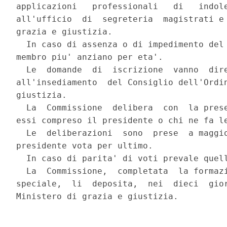
applicazioni   professionali   di   indole
all'ufficio  di  segreteria  magistrati e 
grazia e giustizia.

  In caso di assenza o di impedimento del 
membro piu' anziano per eta'.

  Le  domande  di  iscrizione  vanno  dire
all'insediamento  del Consiglio dell'Ordin
giustizia.

  La  Commissione  delibera  con  la prese
essi compreso il presidente o chi ne fa le
  Le  deliberazioni  sono  prese  a maggio
presidente vota per ultimo.

  In caso di parita' di voti prevale quell
  La  Commissione,  completata  la formazi
speciale,  li  deposita,  nei  dieci  gior