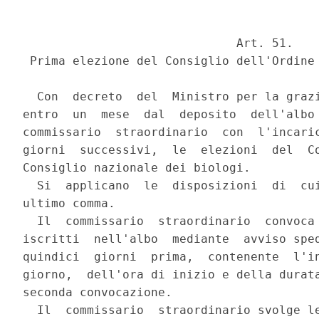
                              Art. 51.

 Prima elezione del Consiglio dell'Ordine 
  Con  decreto  del  Ministro per la grazi
entro  un  mese  dal  deposito  dell'albo 
commissario  straordinario  con  l'incaric
giorni  successivi,  le  elezioni  del  Co
Consiglio nazionale dei biologi.

  Si  applicano  le  disposizioni  di  cui
ultimo comma.

  Il  commissario  straordinario  convoca 
iscritti  nell'albo  mediante  avviso sped
quindici  giorni  prima,  contenente  l'in
giorno,  dell'ora di inizio e della durata
seconda convocazione.

  Il  commissario  straordinario svolge le