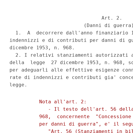
                               Art. 2.

                         (Danni di guerra)
  1.  A  decorrere dall'anno finanziario 1
indennizzi e di contributi per danni di gu
dicembre 1953, n. 968.

  2. I relativi stanziamenti autorizzati a
della  legge  27 dicembre 1953, n. 968, so
per adeguarli alle effettive esigenze conn
rate di indennizzi e contributi gia' conce
          Nota all'art. 2:

             - Il testo dell'art. 56 della
          968,  concernente  "Concessione 
          per danni di guerra", e' il segu
             "Art. 56 (Stanziamenti in bil