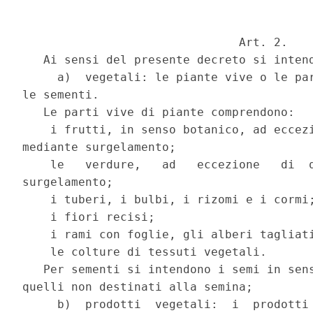
                               Art. 2.

   Ai sensi del presente decreto si intend
     a)  vegetali: le piante vive o le par
le sementi.

   Le parti vive di piante comprendono:

    i frutti, in senso botanico, ad eccezi
mediante surgelamento;

    le   verdure,   ad   eccezione   di  q
surgelamento;

    i tuberi, i bulbi, i rizomi e i cormi;
    i fiori recisi;

    i rami con foglie, gli alberi tagliati
    le colture di tessuti vegetali.

   Per sementi si intendono i semi in sens
quelli non destinati alla semina;

     b)  prodotti  vegetali:  i  prodotti 