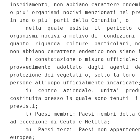
insediamento, non abbiano carattere endemi
o piu' organismi nocivi menzionati nel pre
in una o piu' parti della Comunita', o

     nella  quale  esista  il  pericolo  d
organismi nocivi a motivo di  condizioni  
quanto  riguarda  colture  particolari, no
non abbiano carattere endemico non siano i
     h) constatazione o misura ufficiale: 
provvedimento  adottato  dagli  agenti  de
protezione dei vegetali o, sotto la loro  
persone all'uopo ufficialmente incaricate;
     i)  centro  aziendale:  unita'  produ
costituita presso la quale sono tenuti  i 
previsti;

     l) Paesi membri: Paesi membri della C
ad eccezione di Ceuta e Melilla;

     m)  Paesi terzi: Paesi non appartenen
europea;
