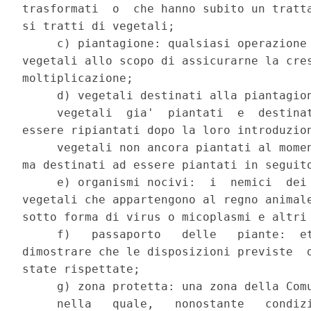
trasformati  o  che hanno subito un tratta
si tratti di vegetali;

     c) piantagione: qualsiasi operazione 
vegetali allo scopo di assicurarne la cres
moltiplicazione;

     d) vegetali destinati alla piantagion
     vegetali  gia'  piantati  e  destinat
essere ripiantati dopo la loro introduzion
     vegetali non ancora piantati al momen
ma destinati ad essere piantati in seguito
     e) organismi nocivi:  i  nemici  dei 
vegetali che appartengono al regno animale
sotto forma di virus o micoplasmi e altri 
     f)   passaporto   delle   piante:  et
dimostrare che le disposizioni previste  d
state rispettate;

     g) zona protetta: una zona della Comu
     nella   quale,   nonostante   condizi