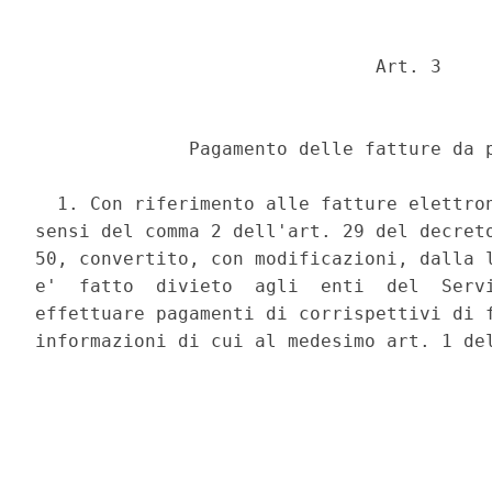
                               Art. 3 

              Pagamento delle fatture da p
  1. Con riferimento alle fatture elettron
sensi del comma 2 dell'art. 29 del decreto
50, convertito, con modificazioni, dalla l
e'  fatto  divieto  agli  enti  del  Servi
effettuare pagamenti di corrispettivi di f