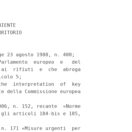
IENTE 

RITORIO 

e 23 agosto 1988, n. 400; 

arlamento  europeo  e   del

ai  rifiuti  e  che  abroga

colo 5; 

he  interpretation  of  key

e della Commissione europea

06, n. 152, recante  «Norme

gli articoli 184-bis e 185,

n. 171 «Misure urgenti  per
