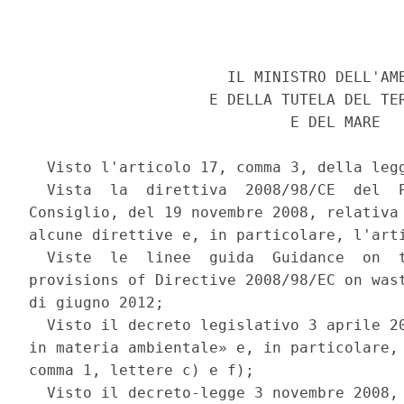
                      IL MINISTRO DELL'AMB
                    E DELLA TUTELA DEL TER
                             E DEL MARE 

  Visto l'articolo 17, comma 3, della legg
  Vista  la  direttiva  2008/98/CE  del  P
Consiglio, del 19 novembre 2008, relativa 
alcune direttive e, in particolare, l'arti
  Viste  le  linee  guida  Guidance  on  t
provisions of Directive 2008/98/EC on wast
di giugno 2012; 

  Visto il decreto legislativo 3 aprile 20
in materia ambientale» e, in particolare, 
comma 1, lettere c) e f); 

  Visto il decreto-legge 3 novembre 2008, 