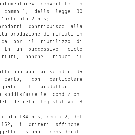
alimentare»  convertito  in

 comma 1,  della  legge  30

'articolo 2-bis; 

rodotti  contribuisce  alla

la produzione di rifiuti in

ca  per  il  riutilizzo  di

 in  un  successivo   ciclo

fiuti,  nonche'  riduce  il

tti non puo' prescindere da

 certo,   con   particolare

quali   il   produttore   e

 soddisfatte le  condizioni

el  decreto  legislativo  3

icolo 184-bis, comma 2, del

152,  i  criteri  affinche'

getti   siano   considerati
