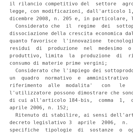
il rilancio competitivo del  settore  agro
legge, con modificazioni, dall'articolo 1,
dicembre 2008, n. 205 e, in particolare, l
  Considerato che  il  regime  dei  sottop
dissociazione della crescita economica dal
quanto favorisce  l'innovazione  tecnologi
residui  di  produzione  nel  medesimo  o 
produttivo, limita  la  produzione  di  ri
consumo di materie prime vergini; 

  Considerato che l'impiego dei sottoprodo
un  quadro  normativo  e  amministrativo  
riferimento  alle  modalita'   con   le   
l'utilizzatore possono dimostrare che sono
di cui all'articolo 184-bis,  comma  1,  d
aprile 2006, n. 152; 

  Ritenuto di stabilire, ai sensi dell'art
decreto legislativo 3  aprile  2006,  n.  
specifiche  tipologie  di  sostanze  o  og