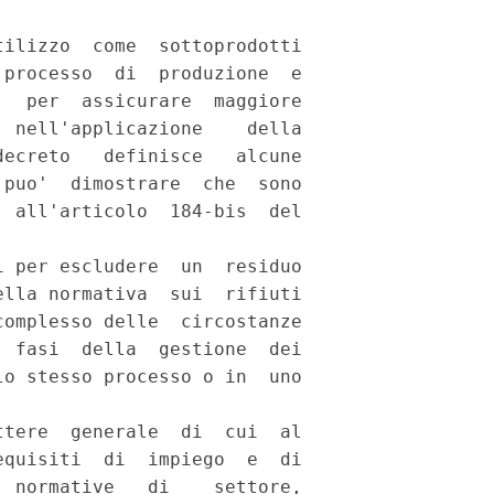
ilizzo  come  sottoprodotti

processo  di  produzione  e

  per  assicurare  maggiore

 nell'applicazione    della

ecreto   definisce   alcune

puo'  dimostrare  che  sono

 all'articolo  184-bis  del

 

 per escludere  un  residuo

lla normativa  sui  rifiuti

omplesso delle  circostanze

 fasi  della  gestione  dei

o stesso processo o in  uno

tere  generale  di  cui  al

quisiti  di  impiego  e  di

 normative   di    settore,
