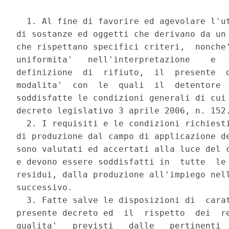
  1. Al fine di favorire ed agevolare l'ut
di sostanze ed oggetti che derivano da un 
che rispettano specifici criteri,  nonche'
uniformita'   nell'interpretazione    e   
definizione  di  rifiuto,  il  presente  d
modalita'  con  le  quali  il  detentore  
soddisfatte le condizioni generali di cui 
decreto legislativo 3 aprile 2006, n. 152.
  2. I requisiti e le condizioni richiesti
di produzione dal campo di applicazione de
sono valutati ed accertati alla luce del c
e devono essere soddisfatti in  tutte  le 
residui, dalla produzione all'impiego nell
successivo. 

  3. Fatte salve le disposizioni di  carat
presente decreto ed  il  rispetto  dei  re
qualita'   previsti   dalle   pertinenti  