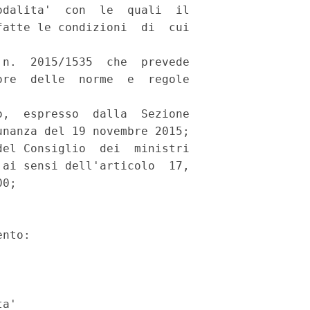
dalita'  con  le  quali  il

atte le condizioni  di  cui

n.  2015/1535  che  prevede

re  delle  norme  e  regole

,  espresso  dalla  Sezione

nanza del 19 novembre 2015; 

el Consiglio  dei  ministri

ai sensi dell'articolo  17,

0; 

nto: 

a' 
