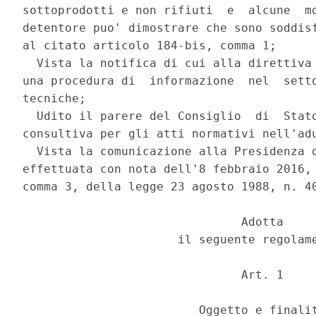
sottoprodotti e non rifiuti  e  alcune  mo
detentore puo' dimostrare che sono soddisf
al citato articolo 184-bis, comma 1; 

  Vista la notifica di cui alla direttiva 
una procedura di  informazione  nel  setto
tecniche; 

  Udito il parere del Consiglio  di  Stato
consultiva per gli atti normativi nell'adu
  Vista la comunicazione alla Presidenza d
effettuata con nota dell'8 febbraio 2016, 
comma 3, della legge 23 agosto 1988, n. 40
                               Adotta 

                      il seguente regolame
                               Art. 1 

                         Oggetto e finalit