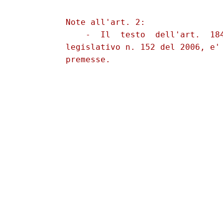
          Note all'art. 2: 

              -  Il  testo  dell'art.  184
          legislativo n. 152 del 2006, e' 