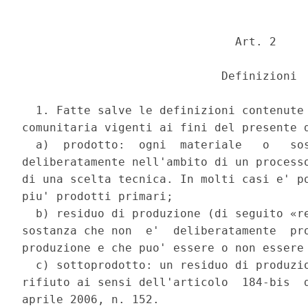
                               Art. 2 

                             Definizioni 

  1. Fatte salve le definizioni contenute 
comunitaria vigenti ai fini del presente d
  a)  prodotto:  ogni  materiale   o   sos
deliberatamente nell'ambito di un processo
di una scelta tecnica. In molti casi e' po
piu' prodotti primari; 

  b) residuo di produzione (di seguito «re
sostanza che non  e'  deliberatamente  pro
produzione e che puo' essere o non essere 
  c) sottoprodotto: un residuo di produzio
rifiuto ai sensi dell'articolo  184-bis  d