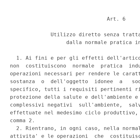
                               Art. 6 

             Utilizzo diretto senza tratta
                  dalla normale pratica in
  1. Ai fini e per gli effetti dell'artico
non  costituiscono  normale  pratica  indu
operazioni necessari per rendere le caratt
sostanza  o  dell'oggetto  idonee  a   sod
specifico, tutti i requisiti pertinenti ri
protezione della salute e dell'ambiente e 
complessivi negativi  sull'ambiente,  salv
effettuate nel medesimo ciclo produttivo, 
comma 2. 

  2. Rientrano, in ogni caso, nella normal
attivita' e le operazioni  che  costituisc