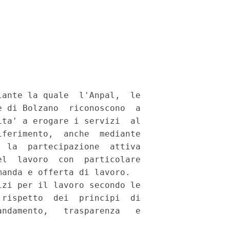
ante la quale  l'Anpal,  le

 di Bolzano  riconoscono  a

ta' a erogare i servizi  al

ferimento,  anche  mediante

 la  partecipazione  attiva

l  lavoro  con  particolare

anda e offerta di lavoro. 

zi per il lavoro secondo le

rispetto  dei  principi  di

ndamento,   trasparenza   e
