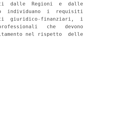
i  dalle  Regioni  e  dalle

  individuano  i  requisiti

i  giuridico-finanziari,  i

rofessionali   che   devono

tamento nel rispetto  delle
