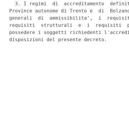
  3. I regimi  di  accreditamento  definit
Province autonome di Trento e  di  Bolzano
generali  di  ammissibilita',  i  requisit
requisiti  strutturali  e  i  requisiti  p
possedere i soggetti richiedenti l'accredi