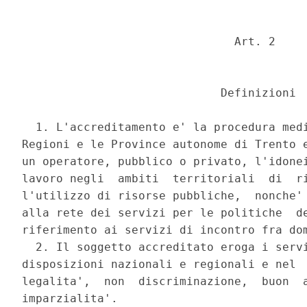
                               Art. 2 

                             Definizioni 

  1. L'accreditamento e' la procedura medi
Regioni e le Province autonome di Trento e
un operatore, pubblico o privato, l'idonei
lavoro negli  ambiti  territoriali  di  ri
l'utilizzo di risorse pubbliche,  nonche' 
alla rete dei servizi per le politiche  de
riferimento ai servizi di incontro fra dom
  2. Il soggetto accreditato eroga i servi
disposizioni nazionali e regionali e nel  
legalita',  non  discriminazione,  buon  a
imparzialita'. 
