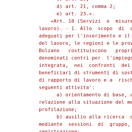
                d) art. 21, comma 2; 

                e) art. 23.». 

              «Art. 18 (Servizi  e  misure
          lavoro). - 1. Allo  scopo  di  c
          adeguati per l'inserimento e il 
          del lavoro, le regioni e le prov
          Bolzano   costituiscono   propri
          denominati centri per  l'impiego
          integrata,  nei  confronti  dei 
          beneficiari di strumenti di sost
          di rapporto di lavoro e a  risch
          seguenti attivita': 

                a) orientamento di base, a
          relazione alla situazione del me
          profilazione; 

                b) ausilio alla ricerca  d
          mediante  sessioni  di  gruppo, 
          registrazione; 
