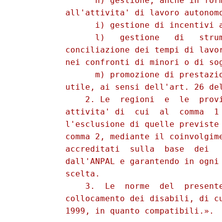
                h) gestione, anche in form
          all'attivita' di lavoro autonomo
                i) gestione di incentivi a
                l)   gestione   di   strum
          conciliazione dei tempi di lavor
          nei confronti di minori o di sog
                m) promozione di prestazio
          utile, ai sensi dell'art. 26 del
              2. Le  regioni  e  le  provi
          attivita' di  cui  al  comma  1 
          l'esclusione di quelle previste 
          comma 2, mediante il coinvolgime
          accreditati  sulla  base  dei   
          dall'ANPAL e garantendo in ogni 
          scelta. 

              3.  Le  norme  del  presente
          collocamento dei disabili, di cu