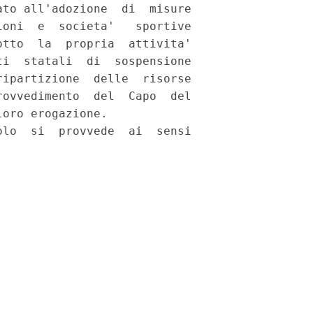
to all'adozione  di  misure

oni  e  societa'   sportive

tto  la  propria  attivita'

i  statali  di  sospensione

ipartizione  delle  risorse

ovvedimento  del  Capo  del

oro erogazione. 

lo  si  provvede  ai  sensi
