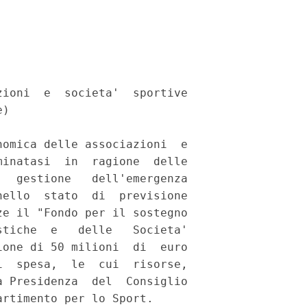
ioni  e  societa'  sportive

) 

omica delle associazioni  e

inatasi  in  ragione  delle

  gestione   dell'emergenza

ello  stato  di  previsione

e il "Fondo per il sostegno

tiche  e   delle   Societa'

one di 50 milioni  di  euro

  spesa,  le  cui  risorse,

 Presidenza  del  Consiglio

rtimento per lo Sport. 
