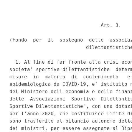
                               Art. 3. 

(Fondo  per  il  sostegno  delle  associaz
                          dilettantistiche
  1. Al fine di far fronte alla crisi econ
societa' sportive dilettantistiche  determ
misure  in  materia  di  contenimento   e 
epidemiologica da COVID-19, e' istituito n
del Ministero dell'economia e delle finanz
delle  Associazioni  Sportive  Dilettantis
Sportive Dilettantistiche", con una dotazi
per l'anno 2020, che costituisce limite di
sono trasferite al bilancio autonomo della
dei ministri, per essere assegnate al Dipa