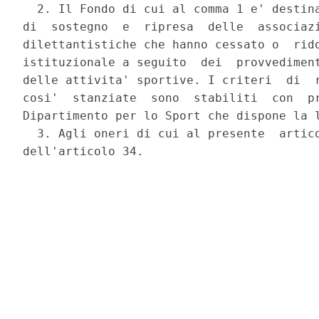
  2. Il Fondo di cui al comma 1 e' destina
di  sostegno  e  ripresa  delle  associazi
dilettantistiche che hanno cessato o  rido
istituzionale a seguito  dei  provvediment
delle attivita' sportive. I criteri  di  r
cosi'  stanziate  sono  stabiliti  con  pr
Dipartimento per lo Sport che dispone la l
  3. Agli oneri di cui al presente  artico