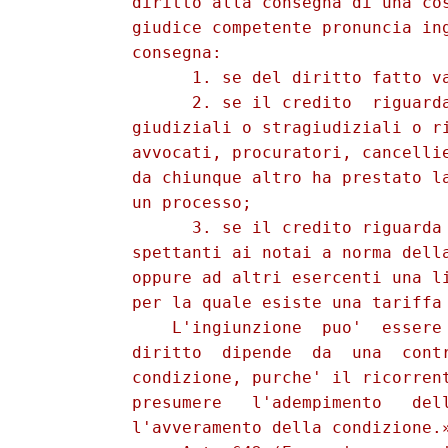
          diritto alla consegna di una cos
          giudice competente pronuncia ing
          consegna: 

                1. se del diritto fatto va
                2. se il credito  riguarda
          giudiziali o stragiudiziali o ri
          avvocati, procuratori, cancellie
          da chiunque altro ha prestato la
          un processo; 

                3. se il credito riguarda 
          spettanti ai notai a norma della
          oppure ad altri esercenti una li
          per la quale esiste una tariffa 
              L'ingiunzione  puo'  essere 
          diritto  dipende  da  una  contr
          condizione, purche' il ricorrent
          presumere   l'adempimento   dell
          l'avveramento della condizione.»