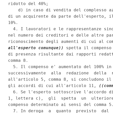
ridotto del 40%; 

    d) in caso di vendita del complesso az
di un acquirente da parte dell'esperto, il
10%. 

  4. I lavoratori e le rappresentanze sind
nel numero dei creditori e delle altre par
riconoscimento degli aumenti di cui al co
all'esperto comunque))
 spetta il compenso
di presenza risultante dai rapporti redatt
comma 8. 

  5. Il compenso e' aumentato del 100% in 
successivamente  alla  redazione  della  r
all'articolo 5, comma 8, si concludono il 
gli accordi di cui all'articolo 11, 
((com
  6. Se l'esperto sottoscrive l'accordo di
1, lettera c),  gli  spetta  un  ulteriore
compenso determinato ai sensi del comma 5.
  7. In deroga  a  quanto  previsto  dal  