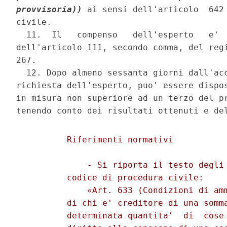
provvisoria))
 ai sensi dell'articolo  642 
civile. 

  11.  Il   compenso   dell'esperto   e'  
dell'articolo 111, secondo comma, del regi
267. 

  12. Dopo almeno sessanta giorni dall'acc
richiesta dell'esperto, puo' essere dispos
in misura non superiore ad un terzo del pr
          Riferimenti normativi 

              - Si riporta il testo degli 
          codice di procedura civile: 

              «Art. 633 (Condizioni di amm
          di chi e' creditore di una somma
          determinata quantita'  di  cose 