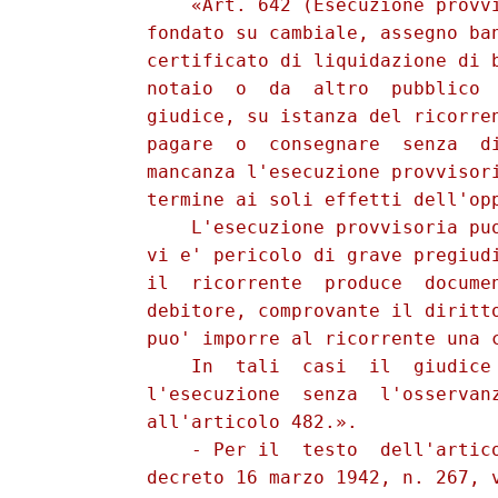
              «Art. 642 (Esecuzione provvi
          fondato su cambiale, assegno ban
          certificato di liquidazione di b
          notaio  o  da  altro  pubblico  
          giudice, su istanza del ricorren
          pagare  o  consegnare  senza  di
          mancanza l'esecuzione provvisori
          termine ai soli effetti dell'opp
              L'esecuzione provvisoria puo
          vi e' pericolo di grave pregiudi
          il  ricorrente  produce  documen
          debitore, comprovante il diritto
          puo' imporre al ricorrente una c
              In  tali  casi  il  giudice 
          l'esecuzione  senza  l'osservanz
          all'articolo 482.». 

              - Per il  testo  dell'artico
          decreto 16 marzo 1942, n. 267, v