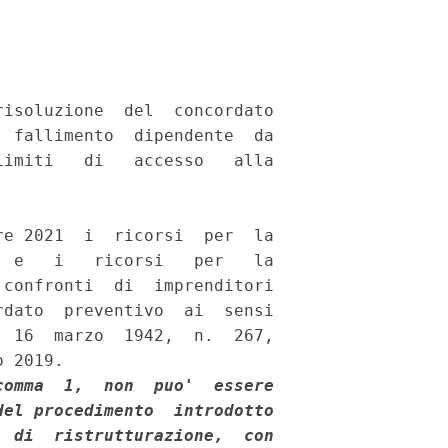
isoluzione  del  concordato

 fallimento  dipendente  da

imiti   di   accesso   alla

e 2021  i  ricorsi  per  la

 e   i   ricorsi   per   la

confronti  di  imprenditori

dato  preventivo  ai  sensi

 16  marzo  1942,  n.  267,

 2019. 

omma  1,  non  puo'  essere

el procedimento  introdotto

 di  ristrutturazione,  con
