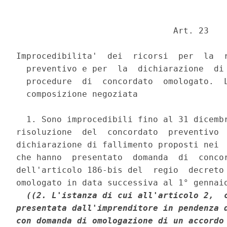
                               Art. 23 

Improcedibilita'  dei  ricorsi  per  la  r
  preventivo e per  la  dichiarazione  di 
  procedure  di  concordato  omologato.  L
  composizione negoziata 

  1. Sono improcedibili fino al 31 dicembr
risoluzione  del  concordato  preventivo  
dichiarazione di fallimento proposti nei  
che hanno  presentato  domanda  di  concor
dell'articolo 186-bis del  regio  decreto 
omologato in data successiva al 1° gennaio
((2. L'istanza di cui all'articolo 2,  c
presentata dall'imprenditore in pendenza d
con domanda di omologazione di un accordo 