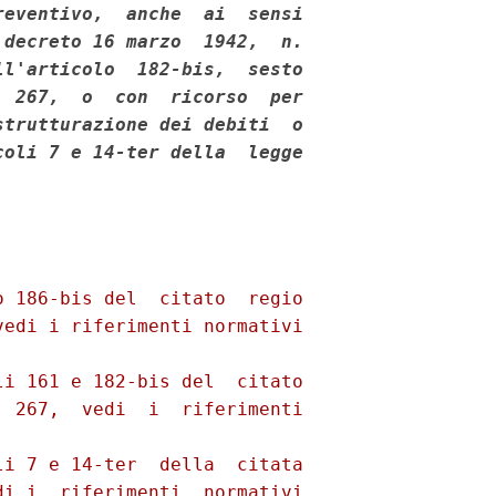
eventivo,  anche  ai  sensi

decreto 16 marzo  1942,  n.

l'articolo  182-bis,  sesto

 267,  o  con  ricorso  per

trutturazione dei debiti  o

oli 7 e 14-ter della  legge

 186-bis del  citato  regio

edi i riferimenti normativi

i 161 e 182-bis del  citato

 267,  vedi  i  riferimenti

i 7 e 14-ter  della  citata

i i  riferimenti  normativi
