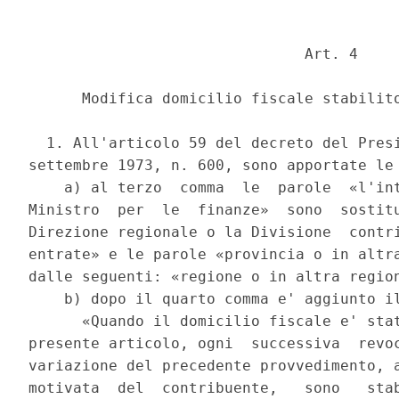
                               Art. 4 

      Modifica domicilio fiscale stabilito
  1. All'articolo 59 del decreto del Presi
settembre 1973, n. 600, sono apportate le 
    a) al terzo  comma  le  parole  «l'int
Ministro  per  le  finanze»  sono  sostitu
Direzione regionale o la Divisione  contri
entrate» e le parole «provincia o in altra
dalle seguenti: «regione o in altra region
    b) dopo il quarto comma e' aggiunto il
      «Quando il domicilio fiscale e' stat
presente articolo, ogni  successiva  revoc
variazione del precedente provvedimento, a
motivata  del  contribuente,   sono   stab