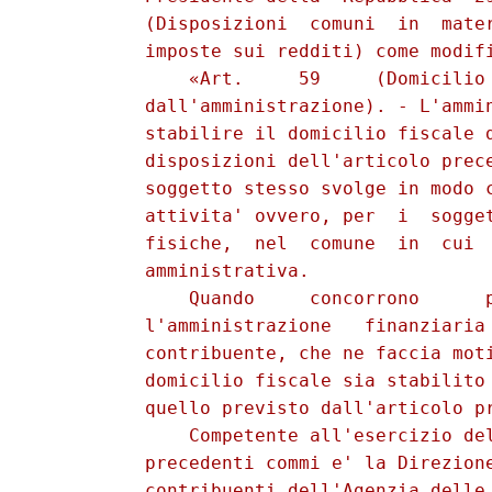
          (Disposizioni  comuni  in  mater
          imposte sui redditi) come modifi
              «Art.     59     (Domicilio 
          dall'amministrazione). - L'ammin
          stabilire il domicilio fiscale d
          disposizioni dell'articolo prece
          soggetto stesso svolge in modo c
          attivita' ovvero, per  i  sogget
          fisiche,  nel  comune  in  cui  
          amministrativa. 

              Quando     concorrono      p
          l'amministrazione   finanziaria 
          contribuente, che ne faccia moti
          domicilio fiscale sia stabilito 
          quello previsto dall'articolo pr
              Competente all'esercizio del
          precedenti commi e' la Direzione
          contribuenti dell'Agenzia delle 