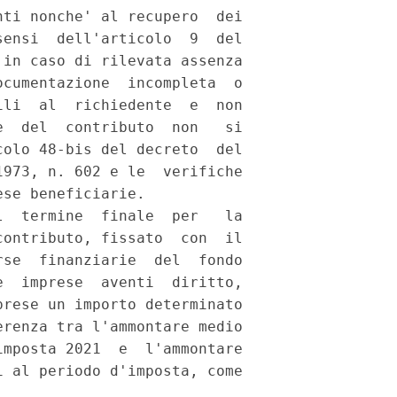
ti nonche' al recupero  dei

ensi  dell'articolo  9  del

in caso di rilevata assenza

cumentazione  incompleta  o

li  al  richiedente  e  non

  del  contributo  non   si

olo 48-bis del decreto  del

973, n. 602 e le  verifiche

se beneficiarie. 

  termine  finale  per   la

ontributo, fissato  con  il

se  finanziarie  del  fondo

  imprese  aventi  diritto,

rese un importo determinato

renza tra l'ammontare medio

mposta 2021  e  l'ammontare

 al periodo d'imposta, come
