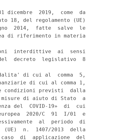
1 dicembre  2019,  come  da

to 18, del regolamento (UE)

no  2014,  fatte  salve  le

a di riferimento in materia

ni  interdittive  ai  sensi

el  decreto  legislativo  8

alita' di cui al  comma  5,

anziarie di cui al comma 1,

 condizioni previsti  dalla

misure di aiuto di Stato  a

nza del  COVID-19»  di  cui

uropea  2020/C  91  I/01  e

ssivamente  al  periodo  di

 (UE)  n.  1407/2013  della

caso  di  applicazione  del
