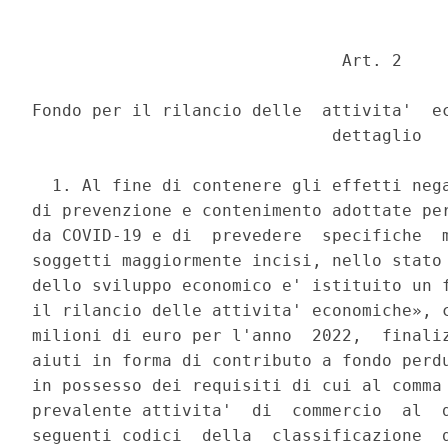
                               Art. 2 

Fondo per il rilancio delle  attivita'  ec
                              dettaglio 

  1. Al fine di contenere gli effetti nega
di prevenzione e contenimento adottate per
da COVID-19 e di  prevedere  specifiche  m
soggetti maggiormente incisi, nello stato 
dello sviluppo economico e' istituito un f
il rilancio delle attivita' economiche», c
milioni di euro per l'anno  2022,  finaliz
aiuti in forma di contributo a fondo perdu
in possesso dei requisiti di cui al comma 
prevalente attivita'  di  commercio  al  d
seguenti codici  della  classificazione  d