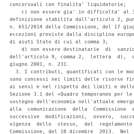
concorsuali con finalita' liquidatorie; 

    c) non essere gia' in difficolta' al 3
definizione stabilita dall'articolo 2, pun
n. 651/2014 della Commissione, del 17 giug
eccezioni previste dalla disciplina europe
di aiuti Stato di cui al comma 3; 

    d) non essere destinatarie  di  sanzio
dell'articolo 9, comma 2,  lettera  d),  d
giugno 2001, n. 231. 

  3. I contributi, quantificati con le mod
sono concessi nei limiti delle risorse fin
ai sensi e nel rispetto dei limiti e delle
Sezione 3.1 del «Quadro temporaneo per le 
sostegno dell'economia nell'attuale emerge
alla  comunicazione  della  Commissione  e
successive  modificazioni,  ovvero,  succe
vigenza  dello  stesso,  del  regolamento 
Commissione, del 18 dicembre  2013.  Nel  