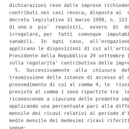
dichiarazioni rese dalle imprese richieden
contributi nei casi revoca, disposta ai  s
decreto legislativo 31 marzo 1998, n. 123 
di uno o  piu'  requisiti,  ovvero  di  do
irregolare, per  fatti  comunque  imputabi
sanabili.  In  ogni  caso,  all'erogazione
applicano le disposizioni di cui all'artic
Presidente della Repubblica 29 settembre 1
sulla regolarita' contributiva delle impre
  5.  Successivamente  alla  chiusura  del
trasmissione delle istanze di accesso al c
provvedimento di cui al comma 4, le  risor
previsto al comma 1 sono ripartite tra  le
riconoscendo a ciascuna delle predette imp
applicando una percentuale pari alla diffe
mensile dei ricavi relativi al periodo d'i
medio mensile dei medesimi ricavi riferiti
segue: 
