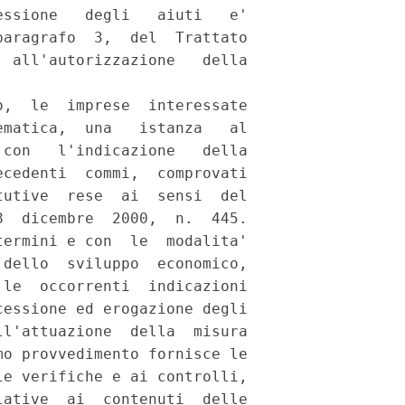
ssione   degli   aiuti   e'

aragrafo  3,  del  Trattato

 all'autorizzazione   della

,  le  imprese  interessate

matica,  una   istanza   al

con   l'indicazione   della

cedenti  commi,  comprovati

utive  rese  ai  sensi  del

  dicembre  2000,  n.  445.

ermini e con  le  modalita'

dello  sviluppo  economico,

le  occorrenti  indicazioni

essione ed erogazione degli

l'attuazione  della  misura

o provvedimento fornisce le

e verifiche e ai controlli,

ative  ai  contenuti  delle
