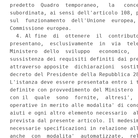
predetto  Quadro  temporaneo,   la   conce
subordinata, ai sensi dell'articolo 108, p
sul  funzionamento  dell'Unione  europea, 
Commissione europea. 

  4. Al fine  di  ottenere  il  contributo
presentano,  esclusivamente  in  via  tele
Ministero  dello  sviluppo   economico,   
sussistenza dei requisiti definiti dai pre
attraverso apposite  dichiarazioni  sostit
decreto del Presidente della Repubblica 28
L'istanza deve essere presentata entro i t
definite con provvedimento del Ministero  
con il  quale  sono  fornite,  altresi',  
operative in merito alle modalita' di conc
aiuti e ogni altro elemento necessario  al
prevista dal presente articolo. Il medesim
necessarie specificazioni in relazione all
anche  con  modalita'  automatizzate,  rel