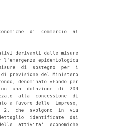
onomiche  di  commercio  al

tivi derivanti dalle misure

 l'emergenza epidemiologica

isure  di  sostegno  per  i

di previsione del Ministero

ondo, denominato «Fondo per

on  una  dotazione  di  200

zato  alla  concessione  di

to a favore delle  imprese,

 2,  che  svolgono  in  via

ettaglio  identificate  dai

elle  attivita'  economiche
