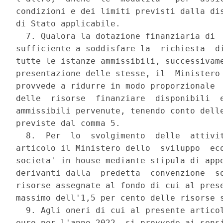
condizioni e dei limiti previsti dalla dis
di Stato applicabile. 

  7. Qualora la dotazione finanziaria di  
sufficiente a soddisfare la  richiesta  di
tutte le istanze ammissibili, successivame
presentazione delle stesse, il  Ministero 
provvede a ridurre in modo proporzionale  
delle  risorse  finanziare  disponibili  e
ammissibili pervenute, tenendo conto delle
previste dal comma 5. 

  8.  Per  lo  svolgimento  delle  attivit
articolo il Ministero dello  sviluppo  eco
societa' in house mediante stipula di appo
derivanti dalla  predetta  convenzione  so
risorse assegnate al fondo di cui al prese
massimo dell'1,5 per cento delle risorse s
  9. Agli oneri di cui al presente articol