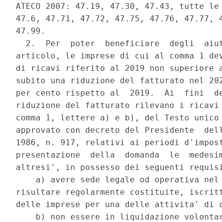
ATECO 2007: 47.19, 47.30, 47.43, tutte le 
47.6, 47.71, 47.72, 47.75, 47.76, 47.77, 4
47.99. 

  2.  Per  poter  beneficiare  degli  aiut
articolo, le imprese di cui al comma 1 dev
di ricavi riferito al 2019 non superiore a
subito una riduzione del fatturato nel 202
per cento rispetto al  2019.  Ai  fini  de
riduzione del fatturato rilevano i ricavi 
comma 1, lettere a) e b), del Testo unico 
approvato con decreto del Presidente  dell
1986, n. 917, relativi ai periodi d'impost
presentazione  della  domanda  le  medesim
altresi', in possesso dei seguenti requisi
    a) avere sede legale od operativa nel 
risultare regolarmente costituite, iscritt
delle imprese per una delle attivita' di c
    b) non essere in liquidazione volontar