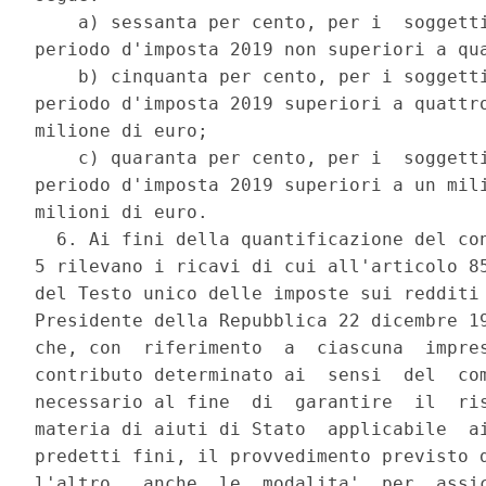
    a) sessanta per cento, per i  soggetti
periodo d'imposta 2019 non superiori a qua
    b) cinquanta per cento, per i soggetti
periodo d'imposta 2019 superiori a quattro
milione di euro; 

    c) quaranta per cento, per i  soggetti
periodo d'imposta 2019 superiori a un mili
milioni di euro. 

  6. Ai fini della quantificazione del con
5 rilevano i ricavi di cui all'articolo 85
del Testo unico delle imposte sui redditi 
Presidente della Repubblica 22 dicembre 19
che, con  riferimento  a  ciascuna  impres
contributo determinato ai  sensi  del  com
necessario al fine  di  garantire  il  ris
materia di aiuti di Stato  applicabile  ai
predetti fini, il provvedimento previsto d
l'altro,  anche  le  modalita'  per  assic