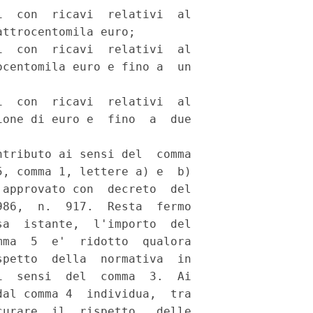
  con  ricavi  relativi  al

ttrocentomila euro; 

  con  ricavi  relativi  al

centomila euro e fino a  un

  con  ricavi  relativi  al

one di euro e  fino  a  due

tributo ai sensi del  comma

, comma 1, lettere a) e  b)

approvato con  decreto  del

86,  n.  917.  Resta  fermo

a  istante,  l'importo  del

ma  5  e'  ridotto  qualora

petto  della  normativa  in

  sensi  del  comma  3.  Ai

al comma 4  individua,  tra

urare  il  rispetto   delle
