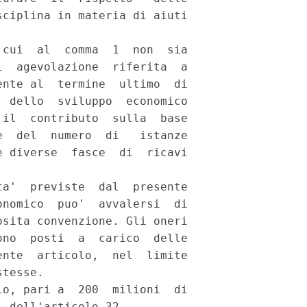
ciplina in materia di aiuti

cui  al  comma  1  non  sia

  agevolazione  riferita  a

nte al  termine  ultimo  di

 dello  sviluppo  economico

il  contributo  sulla  base

  del  numero  di   istanze

 diverse  fasce  di  ricavi

a'  previste  dal  presente

nomico  puo'  avvalersi  di

sita convenzione. Gli oneri

no  posti  a  carico  delle

nte  articolo,  nel  limite

tesse. 

o, pari a  200  milioni  di
