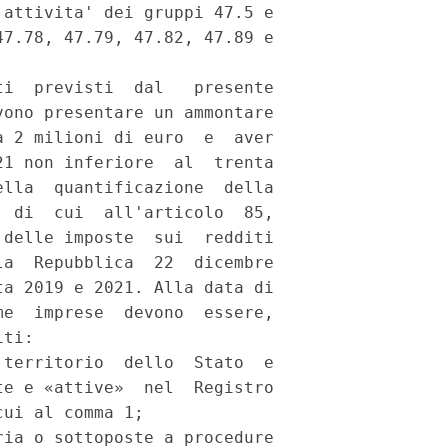
attivita' dei gruppi 47.5 e

7.78, 47.79, 47.82, 47.89 e

i  previsti  dal   presente

ono presentare un ammontare

 2 milioni di euro  e  aver

1 non inferiore  al  trenta

lla  quantificazione  della

 di  cui  all'articolo  85,

delle imposte  sui  redditi

a  Repubblica  22  dicembre

a 2019 e 2021. Alla data di

e  imprese  devono  essere,

ti: 

territorio  dello  Stato  e

e e «attive»  nel  Registro

ui al comma 1; 

ia o sottoposte a procedure
