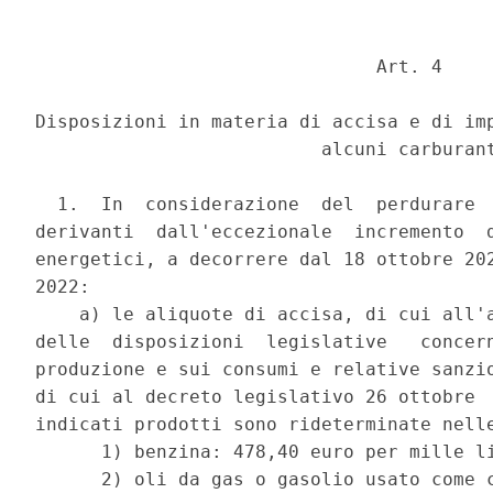
                               Art. 4 

Disposizioni in materia di accisa e di imp
                          alcuni carburant
  1.  In  considerazione  del  perdurare  
derivanti  dall'eccezionale  incremento  d
energetici, a decorrere dal 18 ottobre 202
2022: 

    a) le aliquote di accisa, di cui all'a
delle  disposizioni  legislative   concern
produzione e sui consumi e relative sanzio
di cui al decreto legislativo 26 ottobre  
indicati prodotti sono rideterminate nelle
      1) benzina: 478,40 euro per mille li
      2) oli da gas o gasolio usato come c