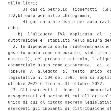
mille litri; 

      3) gas di petrolio  liquefatti  (GPL
182,61 euro per mille chilogrammi; 

      4) gas naturale usato per autotrazio
cubo; 

    b)  l'aliquota  IVA  applicata  al   g
autotrazione e' stabilita nella misura del
  2. In dipendenza della rideterminazione 
gasolio usato come carburante, stabilita d
numero 2), del presente articolo, l'aliquo
commerciale usato come carburante,  di  cu
Tabella  A  allegata  al  testo  unico  di
legislativo n. 504 del 1995, non si applic
ottobre 2022 e fino al 31 ottobre 2022. 

  3. Gli esercenti i  depositi  commercial
assoggettati ad accisa di cui all'articolo
unico di cui al citato decreto legislativo
esercenti gli impianti di distribuzione st