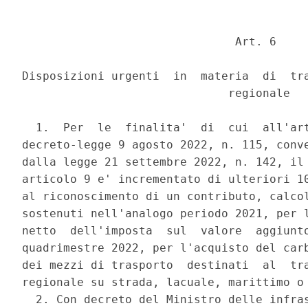
                               Art. 6 

Disposizioni urgenti  in  materia  di  tra
                              regionale 

  1.  Per  le  finalita'  di  cui  all'art
decreto-legge 9 agosto 2022, n. 115, conve
dalla legge 21 settembre 2022, n. 142, il 
articolo 9 e' incrementato di ulteriori 10
al riconoscimento di un contributo, calcol
sostenuti nell'analogo periodo 2021, per l
netto  dell'imposta  sul  valore  aggiunto
quadrimestre 2022, per l'acquisto del carb
dei mezzi di trasporto  destinati  al  tra
regionale su strada, lacuale, marittimo o 
  2. Con decreto del Ministro delle infras