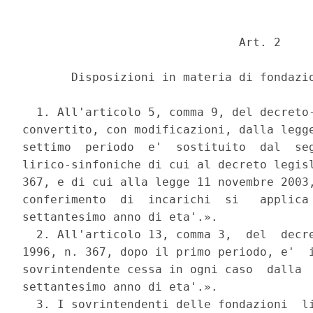
                               Art. 2 

       Disposizioni in materia di fondazio
  1. All'articolo 5, comma 9, del decreto-
convertito, con modificazioni, dalla legge
settimo  periodo  e'  sostituito  dal  seg
lirico-sinfoniche di cui al decreto legisl
367, e di cui alla legge 11 novembre 2003,
conferimento  di  incarichi  si   applica 
settantesimo anno di eta'.». 

  2. All'articolo 13, comma 3,  del  decre
1996, n. 367, dopo il primo periodo, e'  i
sovrintendente cessa in ogni caso  dalla  
settantesimo anno di eta'.». 

  3. I sovrintendenti delle fondazioni  li