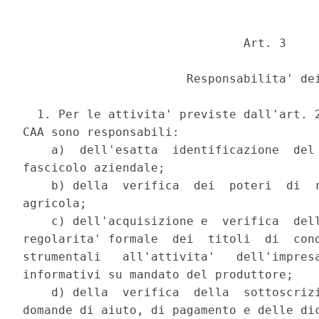
                               Art. 3 

                       Responsabilita' dei
  1. Per le attivita' previste dall'art. 2
CAA sono responsabili: 

    a)  dell'esatta  identificazione  del 
fascicolo aziendale; 

    b) della  verifica  dei  poteri  di  r
agricola; 

    c) dell'acquisizione e  verifica  dell
regolarita' formale  dei  titoli  di  cond
strumentali   all'attivita'   dell'impresa
informativi su mandato del produttore; 

    d) della  verifica  della  sottoscrizi
domande di aiuto, di pagamento e delle dic