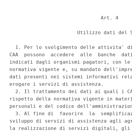
                               Art. 4 

                       Utilizzo dati del S
  1. Per lo svolgimento delle attivita' di
CAA  possono  accedere  alle  banche  dati
indicati dagli organismi pagatori, con le 
normativa vigente e, su mandato dell'impre
dati presenti nei sistemi informativi rela
erogare i servizi di assistenza. 

  2. Il trattamento dei dati ai quali i CA
rispetto della normativa vigente in materi
personali e del codice dell'amministrazion
  3. Al fine di  favorire  la  semplificaz
sviluppo di servizi di assistenza agli agr
la realizzazione di servizi digitali, gli 