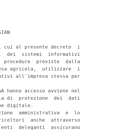
IAN 

 cui al presente decreto  i

  dei  sistemi  informativi

 procedure  previste  dalla

sa agricola,  utilizzare  i

tivi all'impresa stessa per

A hanno accesso avviene nel

a di  protezione  dei  dati

e digitale. 

ione  amministrativa  e  lo

icoltori  anche  attraverso

enti  deleganti  assicurano
