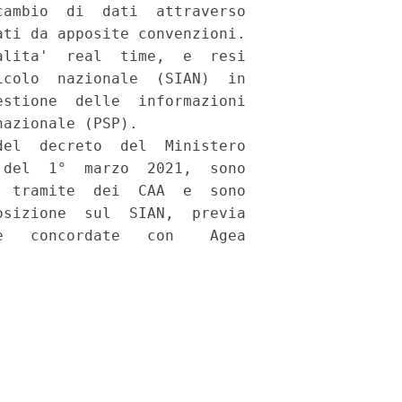
ambio  di  dati  attraverso

ti da apposite convenzioni.

lita'  real  time,  e  resi

colo  nazionale  (SIAN)  in

stione  delle  informazioni

azionale (PSP). 

el  decreto  del  Ministero

del  1°  marzo  2021,  sono

 tramite  dei  CAA  e  sono

sizione  sul  SIAN,  previa

   concordate   con    Agea
