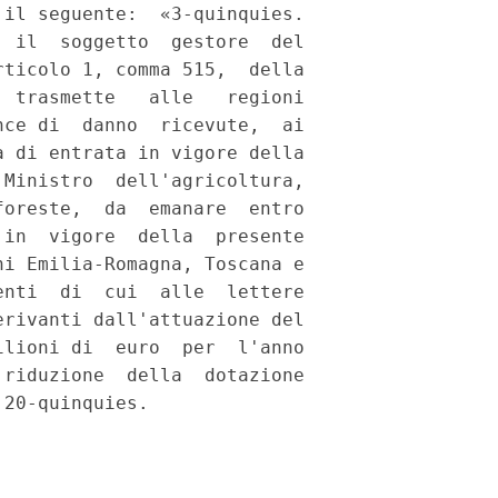
il seguente:  «3-quinquies.

 il  soggetto  gestore  del

ticolo 1, comma 515,  della

 trasmette   alle   regioni

ce di  danno  ricevute,  ai

 di entrata in vigore della

Ministro  dell'agricoltura,

oreste,  da  emanare  entro

in  vigore  della  presente

i Emilia-Romagna, Toscana e

nti  di  cui  alle  lettere

rivanti dall'attuazione del

lioni di  euro  per  l'anno

riduzione  della  dotazione
