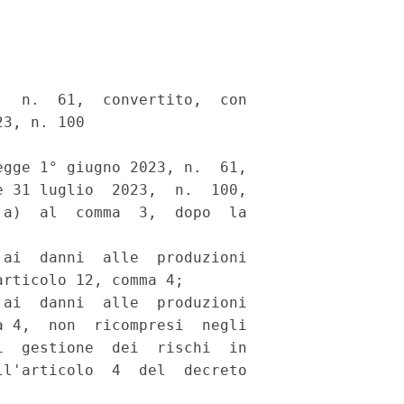
  n.  61,  convertito,  con

3, n. 100 

gge 1° giugno 2023, n.  61,

 31 luglio  2023,  n.  100,

a)  al  comma  3,  dopo  la

ai  danni  alle  produzioni

rticolo 12, comma 4; 

ai  danni  alle  produzioni

 4,  non  ricompresi  negli

  gestione  dei  rischi  in

l'articolo  4  del  decreto
