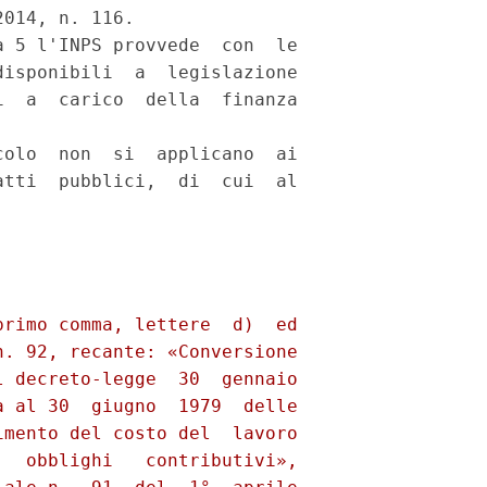
014, n. 116. 

 5 l'INPS provvede  con  le

isponibili  a  legislazione

  a  carico  della  finanza

olo  non  si  applicano  ai

tti  pubblici,  di  cui  al
