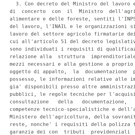
  3. Con decreto del Ministro del lavoro e
di  concerto  con  il  Ministro  dell'agri
alimentare e delle foreste, sentiti l'INPS
del lavoro, l'INAIL e le organizzazioni si
lavoro del settore agricolo firmatarie dei
cui all'articolo 51 del decreto legislativ
sono individuati i requisiti di qualificaz
relazione alla  struttura  imprenditoriale
mezzi necessari e alla gestione a proprio 
oggetto di appalto,  la  documentazione  p
possesso, le informazioni relative alle im
gia' disponibili presso altre amministrazi
pubblici, le regole tecniche per l'acquisi
consultazione   della   documentazione,   
competenze tecnico-specialistiche e dell'a
Ministero dell'agricoltura, della sovranit
reste, nonche' i requisiti della polizza f
garanzia dei con  tributi  previdenziali  