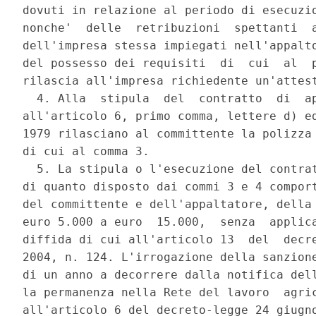
dovuti in relazione al periodo di esecuzio
nonche'  delle  retribuzioni  spettanti  a
dell'impresa stessa impiegati nell'appalto
del possesso dei requisiti  di  cui  al  p
rilascia all'impresa richiedente un'attest
  4. Alla  stipula  del  contratto  di  ap
all'articolo 6, primo comma, lettere d) ed
1979 rilasciano al committente la polizza 
di cui al comma 3. 

  5. La stipula o l'esecuzione del contrat
di quanto disposto dai commi 3 e 4 comport
del committente e dell'appaltatore, della 
euro 5.000 a euro  15.000,  senza  applica
diffida di cui all'articolo 13  del  decre
2004, n. 124. L'irrogazione della sanzione
di un anno a decorrere dalla notifica dell
la permanenza nella Rete del lavoro  agric
all'articolo 6 del decreto-legge 24 giugno