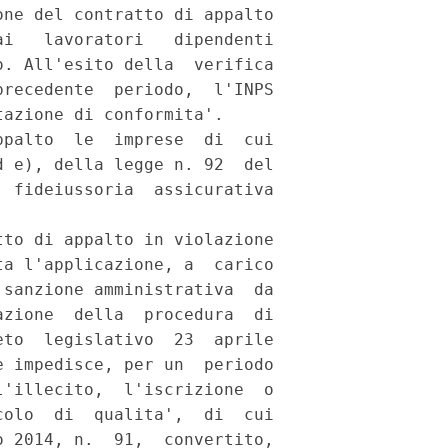
ne del contratto di appalto

i   lavoratori   dipendenti

. All'esito della  verifica

recedente  periodo,  l'INPS

azione di conformita'. 

palto  le  imprese  di  cui

 e), della legge n. 92  del

 fideiussoria  assicurativa

to di appalto in violazione

a l'applicazione, a  carico

sanzione amministrativa  da

zione  della  procedura  di

to  legislativo  23  aprile

 impedisce, per un  periodo

'illecito,  l'iscrizione  o

olo  di  qualita',  di  cui

 2014, n.  91,  convertito,
