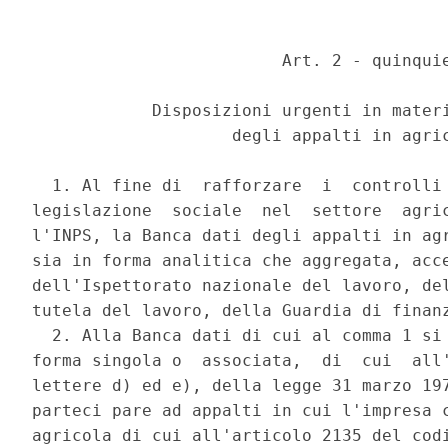
                         Art. 2 - quinquie
            Disposizioni urgenti in materi
                    degli appalti in agric
  1. Al fine di  rafforzare  i  controlli 
legislazione  sociale  nel  settore  agric
l'INPS, la Banca dati degli appalti in agr
sia in forma analitica che aggregata, acce
dell'Ispettorato nazionale del lavoro, del
tutela del lavoro, della Guardia di finanz
  2. Alla Banca dati di cui al comma 1 si 
forma singola o  associata,  di  cui  all'
lettere d) ed e), della legge 31 marzo 197
parteci pare ad appalti in cui l'impresa c
agricola di cui all'articolo 2135 del codi