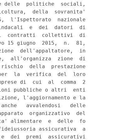
 delle  politiche  sociali,

coltura,  della  sovranita'

,  l'Ispettorato  nazionale

ndacali  e  dei  datori  di

  contratti  collettivi  di

o 15 giugno  2015,  n.  81,

ione  dell'appaltatore,  in

,  all'organizza  zione  di

rischio  della  prestazione

er  la  verifica  del  loro

prese di  cui  al  comma  2

oni pubbliche o altri  enti

zione, l'aggiornamento e la

anche   avvalendosi   delle

pparato  organizzativo  del

a' alimentare  e  delle  fo

ideiussoria assicurativa  a

e  dei  premi  assicurativi
