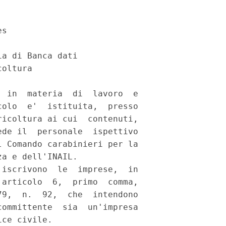
s 

a di Banca dati 

oltura 

 in  materia  di  lavoro  e

olo  e'  istituita,  presso

icoltura ai cui  contenuti,

de il  personale  ispettivo

 Comando carabinieri per la

a e dell'INAIL. 

iscrivono  le  imprese,  in

articolo  6,  primo  comma,

9,  n.  92,  che  intendono

ommittente  sia  un'impresa

ce civile. 
