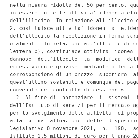
nella misura ridotta del 50 per cento, qua
in essere tutte le attivita' idonee a elid
dell'illecito. In relazione all'illecito d
2, costituisce attivita' idonea  a  elider
dell'illecito la ripetizione in forma scri
oralmente. In relazione all'illecito di cu
lettera b), costituisce attivita' idonea  
dannose  dell'illecito  la  modifica  dell
eccessivamente gravose, mediante offerta f
corresponsione di un prezzo  superiore  ai
quest'ultimo sostenuti e comunque del paga
convenuto nel contratto di cessione.». 

  2. Al fine di  potenziare  i  sistemi  i
dell'Istituto di servizi per il mercato ag
per lo svolgimento delle attivita' di prop
alla  piena  attuazione  delle  disposizio
legislativo 8 novembre 2021,  n.  198,  so
Istituto 1,5 milioni di euro per l'anno 20