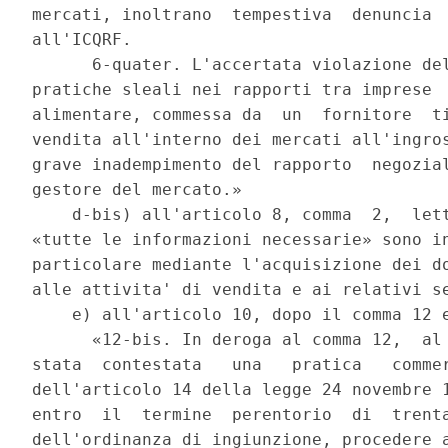
mercati, inoltrano  tempestiva  denuncia  
all'ICQRF. 

      6-quater. L'accertata violazione del
pratiche sleali nei rapporti tra imprese  
alimentare, commessa da  un  fornitore  ti
vendita all'interno dei mercati all'ingros
grave inadempimento del rapporto  negozial
gestore del mercato.» 

    d-bis) all'articolo 8, comma  2,  lett
«tutte le informazioni necessarie» sono in
particolare mediante l'acquisizione dei do
alle attivita' di vendita e ai relativi se
    e) all'articolo 10, dopo il comma 12 e
      «12-bis. In deroga al comma 12,  al 
stata  contestata   una   pratica   commer
dell'articolo 14 della legge 24 novembre 1
entro  il  termine  perentorio  di  trenta
dell'ordinanza di ingiunzione, procedere a