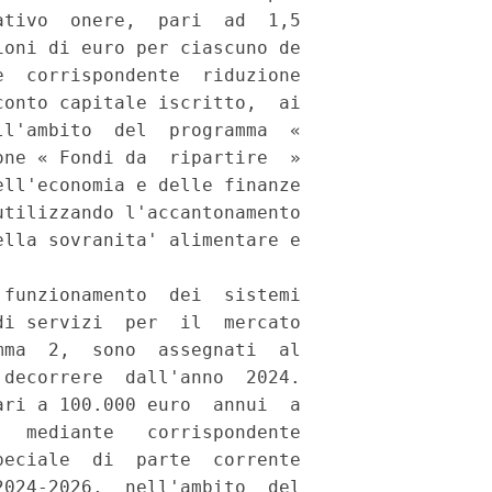
tivo  onere,  pari  ad  1,5

oni di euro per ciascuno de

  corrispondente  riduzione

onto capitale iscritto,  ai

l'ambito  del  programma  «

ne « Fondi da  ripartire  »

ll'economia e delle finanze

tilizzando l'accantonamento

lla sovranita' alimentare e

funzionamento  dei  sistemi

i servizi  per  il  mercato

ma  2,  sono  assegnati  al

decorrere  dall'anno  2024.

ri a 100.000 euro  annui  a

  mediante   corrispondente

eciale  di  parte  corrente

024-2026,  nell'ambito  del
