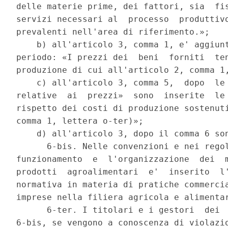
delle materie prime, dei fattori, sia  fis
servizi necessari al  processo  produttivo
prevalenti nell'area di riferimento.»; 

    b) all'articolo 3, comma 1, e' aggiunt
periodo: «I prezzi dei  beni  forniti  ten
produzione di cui all'articolo 2, comma 1,
    c) all'articolo 3, comma 5,  dopo  le 
relative  ai  prezzi»  sono  inserite  le 
rispetto dei costi di produzione sostenuti
comma 1, lettera o-ter)»; 

    d) all'articolo 3, dopo il comma 6 son
      6-bis. Nelle convenzioni e nei regol
funzionamento  e  l'organizzazione  dei  m
prodotti  agroalimentari  e'  inserito  l'
normativa in materia di pratiche commercia
imprese nella filiera agricola e alimentar
      6-ter. I titolari e i gestori  dei  
6-bis, se vengono a conoscenza di violazio