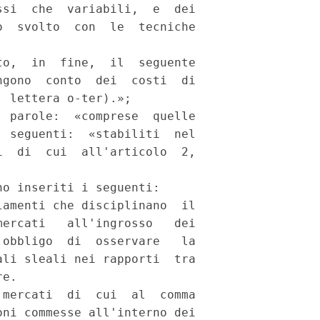
si  che  variabili,  e  dei

  svolto  con  le  tecniche

o,  in  fine,  il  seguente

gono  conto  dei  costi  di

 lettera o-ter).»; 

 parole:  «comprese  quelle

 seguenti:  «stabiliti  nel

  di  cui  all'articolo  2,

o inseriti i seguenti: 

amenti che disciplinano  il

ercati   all'ingrosso   dei

obbligo  di  osservare   la

li sleali nei rapporti  tra

e. 

mercati  di  cui  al  comma

ni commesse all'interno dei
