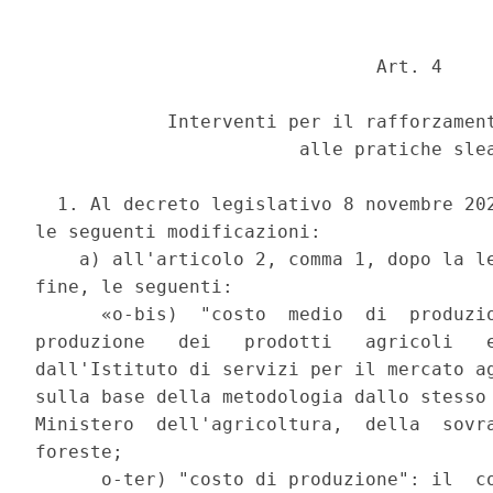
                               Art. 4 

            Interventi per il rafforzament
                        alle pratiche slea
  1. Al decreto legislativo 8 novembre 202
le seguenti modificazioni: 

    a) all'articolo 2, comma 1, dopo la le
fine, le seguenti: 

      «o-bis)  "costo  medio  di  produzio
produzione   dei   prodotti   agricoli   e
dall'Istituto di servizi per il mercato ag
sulla base della metodologia dallo stesso 
Ministero  dell'agricoltura,  della  sovra
foreste; 

      o-ter) "costo di produzione": il  co