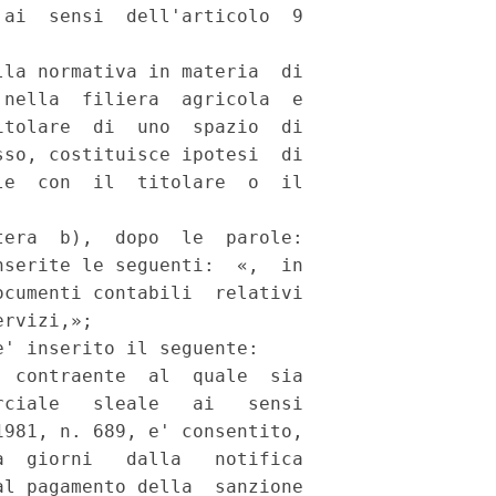
ai  sensi  dell'articolo  9

la normativa in materia  di

nella  filiera  agricola  e

tolare  di  uno  spazio  di

so, costituisce ipotesi  di

e  con  il  titolare  o  il

era  b),  dopo  le  parole:

serite le seguenti:  «,  in

cumenti contabili  relativi

rvizi,»; 

' inserito il seguente: 

 contraente  al  quale  sia

ciale   sleale   ai   sensi

981, n. 689, e' consentito,

  giorni   dalla   notifica

l pagamento della  sanzione
