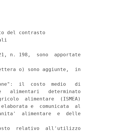
o del contrasto 

li 

1, n. 198,  sono  apportate

ttera o) sono aggiunte,  in

ne":  il  costo  medio   di

   alimentari   determinato

ricolo  alimentare  (ISMEA)

elaborata e  comunicata  al

nita'  alimentare  e  delle

sto  relativo  all'utilizzo
