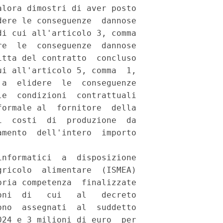
lora dimostri di aver posto

ere le conseguenze  dannose

i cui all'articolo 3, comma

e  le  conseguenze  dannose

tta del contratto  concluso

i all'articolo 5, comma  1,

a  elidere  le  conseguenze

e  condizioni  contrattuali

ormale al  fornitore  della

  costi  di  produzione  da

mento  dell'intero  importo

nformatici  a  disposizione

ricolo  alimentare  (ISMEA)

ria competenza  finalizzate

ni  di   cui   al   decreto

no  assegnati  al  suddetto

24 e 3 milioni di euro  per
