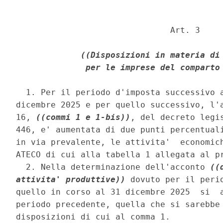
                               Art. 3 

((Disposizioni in materia di 
              per le imprese del comparto
  1. Per il periodo d'imposta successivo a
dicembre 2025 e per quello successivo, l'a
16, 
((commi 1 e 1-bis))
, del decreto legi
446, e' aumentata di due punti percentuali
in via prevalente, le attivita'  economich
ATECO di cui alla tabella 1 allegata al pr
  2. Nella determinazione dell'acconto 
((
attivita' produttive))
 dovuto per il peri
quello in corso al 31 dicembre 2025  si  a
periodo precedente, quella che si sarebbe 
disposizioni di cui al comma 1. 
