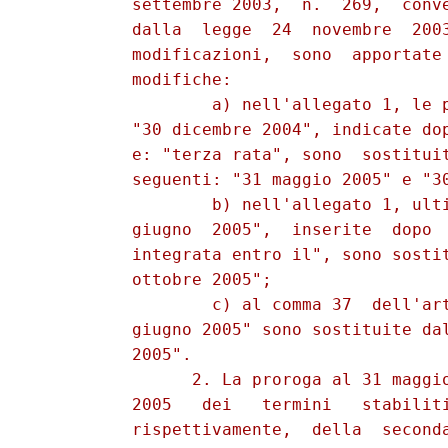
          settembre 2003,  n.  269,  conve
          dalla  legge  24  novembre  2003
          modificazioni,  sono  apportate 
          modifiche: 

                  a) nell'allegato 1, le p
          "30 dicembre 2004", indicate dop
          e: "terza rata", sono  sostituit
          seguenti: "31 maggio 2005" e "30
                  b) nell'allegato 1, ulti
          giugno  2005",  inserite  dopo  
          integrata entro il", sono sostit
          ottobre 2005"; 

                  c) al comma 37  dell'art
          giugno 2005" sono sostituite dal
          2005". 

                2. La proroga al 31 maggio
          2005   dei   termini   stabiliti
          rispettivamente,  della  seconda