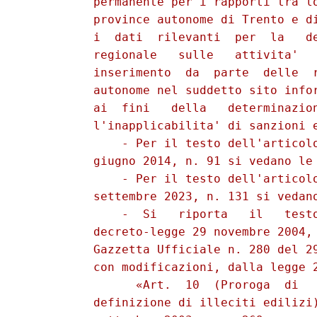
          permanente per i rapporti tra lo
          province autonome di Trento e di
          i  dati  rilevanti  per  la   de
          regionale   sulle   attivita'   
          inserimento  da  parte  delle  r
          autonome nel suddetto sito infor
          ai  fini   della   determinazion
          l'inapplicabilita' di sanzioni e
              - Per il testo dell'articolo
          giugno 2014, n. 91 si vedano le 
              - Per il testo dell'articolo
          settembre 2023, n. 131 si vedano
              -  Si   riporta   il   testo
          decreto-legge 29 novembre 2004, 
          Gazzetta Ufficiale n. 280 del 29
          con modificazioni, dalla legge 2
                «Art.  10  (Proroga  di   
          definizione di illeciti edilizi)