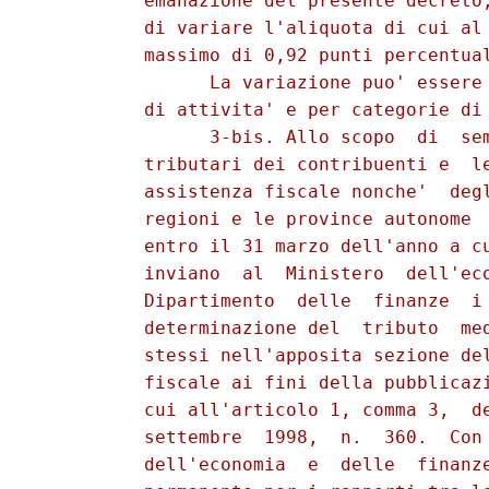
          emanazione del presente decreto,
          di variare l'aliquota di cui al 
          massimo di 0,92 punti percentual
                La variazione puo' essere 
          di attivita' e per categorie di 
                3-bis. Allo scopo  di  sem
          tributari dei contribuenti e  le
          assistenza fiscale nonche'  degl
          regioni e le province autonome  
          entro il 31 marzo dell'anno a cu
          inviano  al  Ministero  dell'eco
          Dipartimento  delle  finanze  i 
          determinazione del  tributo  med
          stessi nell'apposita sezione del
          fiscale ai fini della pubblicazi
          cui all'articolo 1, comma 3,  de
          settembre  1998,  n.  360.  Con 
          dell'economia  e  delle  finanze