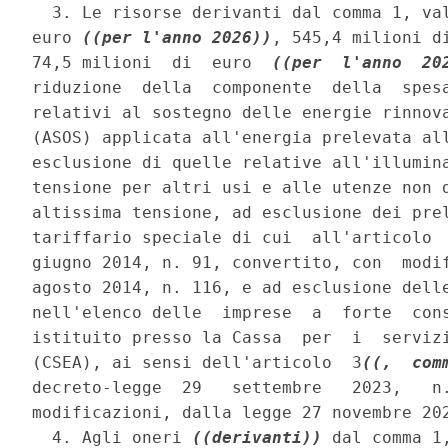
  3. Le risorse derivanti dal comma 1, val
euro 
((per l'anno 2026))
, 545,4 milioni d
74,5 milioni  di  euro  
((per  l'anno  20
riduzione  della  componente  della  spesa
relativi al sostegno delle energie rinnova
(ASOS) applicata all'energia prelevata all
esclusione di quelle relative all'illumina
tensione per altri usi e alle utenze non d
altissima tensione, ad esclusione dei prel
tariffario speciale di cui  all'articolo  
giugno 2014, n. 91, convertito, con  modif
agosto 2014, n. 116, e ad esclusione delle
nell'elenco delle  imprese  a  forte  cons
istituito presso la Cassa  per  i  servizi
(CSEA), ai sensi dell'articolo  3
((,  com
decreto-legge  29   settembre   2023,   n.
modificazioni, dalla legge 27 novembre 202
  4. Agli oneri 
((derivanti))
 dal comma 1